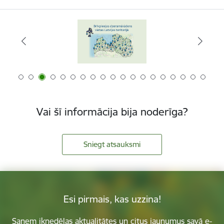
Vai šī informācija bija noderīga?
Sniegt atsauksmi
Esi pirmais, kas uzzina!
Saņem iknedēļas aktualitātes un citus jaunumus savā e-