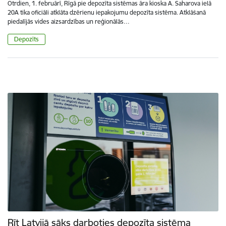
Otrdien, 1. februārī, Rīgā pie depozīta sistēmas āra kioska A. Saharova ielā
20A tika oficiāli atklāta dzērienu iepakojumu depozīta sistēma. Atklāšanā
piedalījās vides aizsardzības un reģionālās…
Depozīts
Rīt Latvijā sāks darboties depozīta sistēma