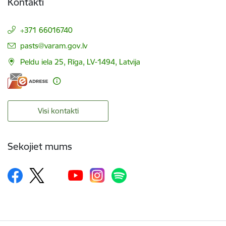
Kontakti
+371 66016740
E-pasts:
pasts@varam.gov.lv
Peldu iela 25, Rīga, LV-1494, Latvija
Visi kontakti
Sekojiet mums