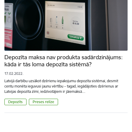
Depozīta maksa nav produkta sadārdzinājums:
kāda ir tās loma depozīta sistēmā?
17.02.2022.
Latvijā darbību uzsākot dzērienu iepakojumu depozīta sistēmai, desmit
centu monēta ieguvusi jaunu vērtību – tagad, iegādājoties dzērienus ar
Latvijas depozīta zīmi, iedzīvotājiem ir jāiemaksā…
Depozīts
Preses relīze