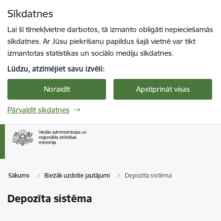
Pāriet uz lapas saturu
Sīkdatnes
Spied
lai meklētu
Enter
Lai šī tīmekļvietne darbotos, tā izmanto obligāti nepieciešamās
sīkdatnes. Ar Jūsu piekrišanu papildus šajā vietnē var tikt
izmantotas statistikas un sociālo mediju sīkdatnes.
Lūdzu, atzīmējiet savu izvēli:
Noraidīt
Apstiprināt visas
Pārvaldīt sīkdatnes
Sākums
Biežāk uzdotie jautājumi
Depozīta sistēma
Depozīta sistēma