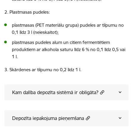
2. Plastmasas pudeles:
plastmasas (PET materiālu grupa) pudeles ar tilpumu no
0,1 līdz 3 l (neieskaitot);
plastmasas pudeles alum un citiem fermentētiem
produktiem ar alkohola saturu līdz 6 % no 0,1 līdz 0,5 vai
1 l.
3. Skārdenes ar tilpumu no 0,2 līdz 1 l.
Kam dalība depozīta sistēmā ir obligāta?
Depozīta iepakojuma pieņemšana