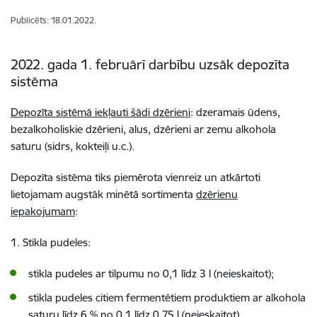
Publicēts: 18.01.2022.
2022. gada 1. februārī darbību uzsāk depozīta
sistēma
Depozīta sistēmā iekļauti šādi dzērieni
: dzeramais ūdens,
bezalkoholiskie dzērieni, alus, dzērieni ar zemu alkohola
saturu (sidrs, kokteiļi u.c.).
Depozīta sistēma tiks piemērota vienreiz un atkārtoti
lietojamam
augstāk minētā sortimenta
d
zērienu
iepakojumam
:
1. Stikla pudeles:
stikla pudeles ar tilpumu no 0,1 līdz 3 l (neieskaitot);
stikla pudeles citiem fermentētiem produktiem ar alkohola
saturu līdz 6 % no 0,1 līdz 0,75 l (neieskaitot).