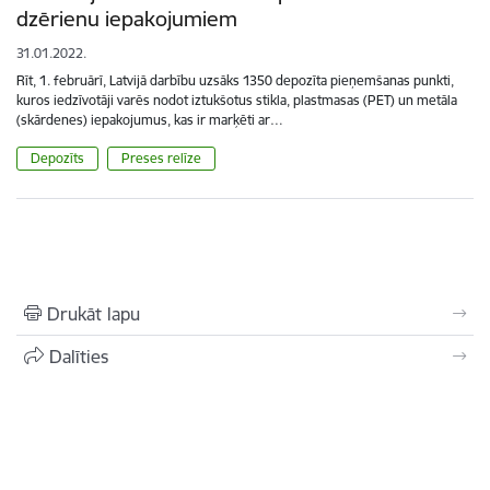
dzērienu iepakojumiem
31.01.2022.
Rīt, 1. februārī, Latvijā darbību uzsāks 1350 depozīta pieņemšanas punkti,
kuros iedzīvotāji varēs nodot iztukšotus stikla, plastmasas (PET) un metāla
(skārdenes) iepakojumus, kas ir marķēti ar…
Depozīts
Preses relīze
Drukāt lapu
Dalīties