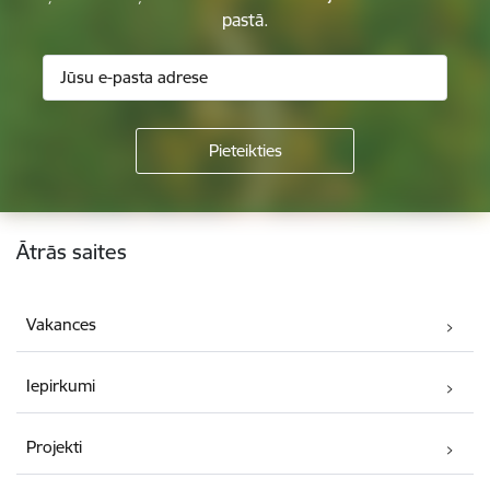
pastā.
Kājene
Ātrās saites
Vakances
Iepirkumi
Projekti