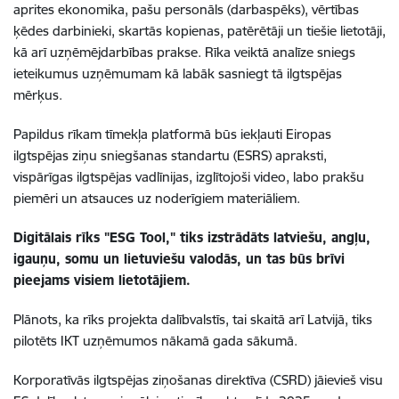
aprites ekonomika, pašu personāls (darbaspēks), vērtības
ķēdes darbinieki, skartās kopienas, patērētāji un tiešie lietotāji,
kā arī uzņēmējdarbības prakse. Rīka veiktā analīze sniegs
ieteikumus uzņēmumam kā labāk sasniegt tā ilgtspējas
mērķus.
Papildus rīkam tīmekļa platformā būs iekļauti Eiropas
ilgtspējas ziņu sniegšanas standartu (ESRS) apraksti,
vispārīgas ilgtspējas vadlīnijas, izglītojoši video, labo prakšu
piemēri un atsauces uz noderīgiem materiāliem.
Digitālais rīks "ESG Tool," tiks izstrādāts latviešu, angļu,
igauņu, somu un lietuviešu valodās, un tas būs brīvi
pieejams visiem lietotājiem.
Plānots, ka rīks projekta dalībvalstīs, tai skaitā arī Latvijā, tiks
pilotēts IKT uzņēmumos nākamā gada sākumā.
Korporatīvās ilgtspējas ziņošanas direktīva (CSRD) jāievieš visu