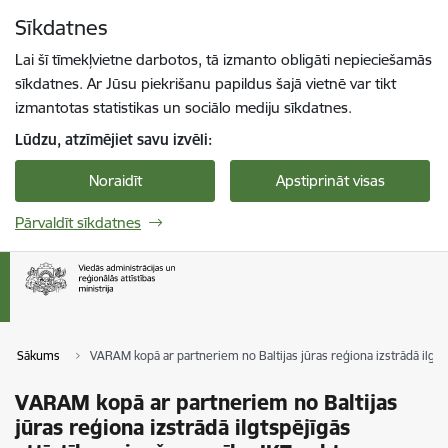
Pāriet uz lapas saturu
Sīkdatnes
Spied
lai meklētu
Enter
Lai šī tīmekļvietne darbotos, tā izmanto obligāti nepieciešamās
sīkdatnes. Ar Jūsu piekrišanu papildus šajā vietnē var tikt
izmantotas statistikas un sociālo mediju sīkdatnes.
Lūdzu, atzīmējiet savu izvēli:
Noraidīt
Apstiprināt visas
Pārvaldīt sīkdatnes
Sākums
VARAM kopā ar partneriem no Baltijas jūras reģiona izstrādā ilgt
VARAM kopā ar partneriem no Baltijas
jūras reģiona izstrādā ilgtspējīgās