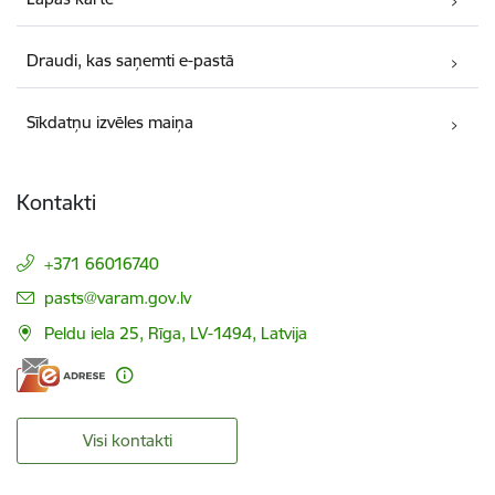
Draudi, kas saņemti e-pastā
Sīkdatņu izvēles maiņa
Kontakti
+371 66016740
E-pasts:
pasts@varam.gov.lv
Peldu iela 25, Rīga, LV-1494, Latvija
Visi kontakti