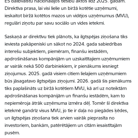
ES dalībvalstu nacionālajos tiesību aktos līdz 2025. gadam.
Direktīva prasa, lai visi lielie un biržā kotētie uzņēmumi,
ieskaitot biržā kotētos mazos un vidējos uzņēmumus (MVU),
regulāri ziņotu par savu sociālo un vides ietekmi.
Saskaņā ar direktīvu tiek plānots, ka ilgtspējas ziņošana tiks
ieviesta pakāpeniski un sākot no 2024. gada sabiedrības
interešu subjektiem, piemēram, finanšu iestādēm,
apdrošināšanas kompānijām un uzskaitītajiem uzņēmumiem
ar vairāk nekā 500 darbiniekiem, ir pienākums iesniegt
ziņojumus. 2025. gadā visiem citiem lielajiem uzņēmumiem
būs jāsagatavo ilgtspējas ziņojumi. 2026. gadā šis pienākums
tiks paplašināts uz biržā kotētiem MVU, kā arī uz noteiktām
apdrošināšanas kompānijām un finanšu iestādēm, kam to
nepiemēroja ātrāk uzņēmuma izmēra dēļ. Tomēr šī direktīva
ietekmē gandrīz visus MVU, jo tie ir daļa no piegādes ķēdes,
un ilgtspējas ziņošana tiek arvien vairāk pieprasīta no
investoriem, bankām, patērētājiem un citām iesaistītajām
pusēm.