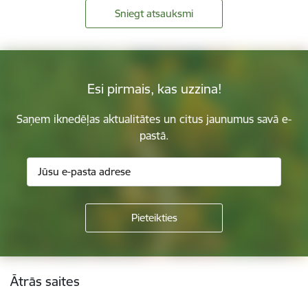
Sniegt atsauksmi
Esi pirmais, kas uzzina!
Saņem iknedēļas aktualitātes un citus jaunumus savā e-
pastā.
Kājene
Ātrās saites