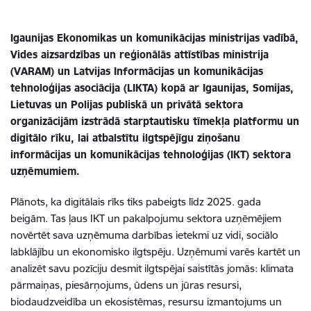
Igaunijas Ekonomikas un komunikācijas ministrijas vadībā,
Vides aizsardzības un reģionālās attīstības ministrija
(VARAM) un Latvijas Informācijas un komunikācijas
tehnoloģijas asociācija (LIKTA) kopā ar Igaunijas, Somijas,
Lietuvas un Polijas publiskā un privātā sektora
organizācijām izstrādā starptautisku tīmekļa platformu un
digitālo rīku, lai atbalstītu ilgtspējīgu ziņošanu
informācijas un komunikācijas tehnoloģijas (IKT) sektora
uzņēmumiem.
Plānots, ka digitālais rīks tiks pabeigts līdz 2025. gada
beigām. Tas ļaus IKT un pakalpojumu sektora uzņēmējiem
novērtēt sava uzņēmuma darbības ietekmi uz vidi, sociālo
labklājību un ekonomisko ilgtspēju. Uzņēmumi varēs kartēt un
analizēt savu pozīciju desmit ilgtspējai saistītās jomās: klimata
pārmaiņas, piesārņojums, ūdens un jūras resursi,
biodaudzveidība un ekosistēmas, resursu izmantojums un