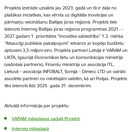
Projekta izstrāde uzsākta jau 2023. gadā un tā ir daļa no
plašākas iniciatīvas, kas vērsta uz digitālās inovācijas un
pārmaiņu veicināšanu Baltijas jūras reģionā. Projekts tiek
īstenots Interreg Baltijas jūras reģiona programmas 2021. –
2027.gadam 1. prioritātes “Inovatīva sabiedrība” 1.2. mērķa
“Atsaucīgi publiskie pakalpojumi” ietvaros ar kopējo budžetu
aptuveni 3,5 miljoni eiro. Projekta partneri Latvijā ir VARAM un
LIKTA, Igaunijā Ekonomikas lietu un komunikācijas ministrija
(vadošais partneris), Finanšu ministrija un asociācija ITL,
Lietuvā – asociācija INFOBALT, Somijā – Dimecc LTD un vairāki
asociētie partneri no minētajām valstīm, kā arī Polijas. Projekts
tiks īstenots līdz 2025. gada 31. decembrim.
Aktuālā informācija par projektu:
VARAM mājaslapas sadaļā Projekti
Interreg mājaslapā