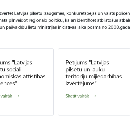
zvērtēt Latvijas pilsētu izaugsmes, konkurētspējas un valsts policent
ata pilnveidot reģionālo politiku, kā arī identificēt atbilstošus at
 un pašvaldību lietu ministrijas iniciatīvas laika posmā no 2008.gada
jums "Latvijas
Pētījums "Latvijas
tu sociāli
pilsētu un lauku
omiskās attīstības
teritoriju mijiedarbības
dences"
izvērtējums"
 vairāk
Skatīt vairāk