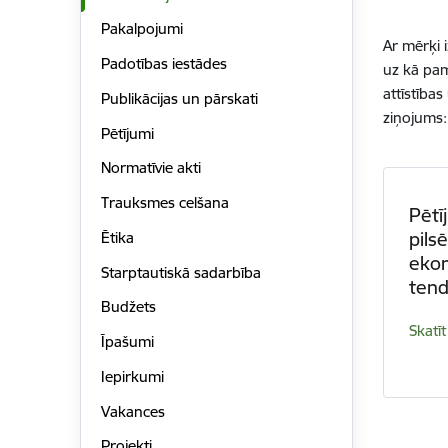
Pakalpojumi
Ar mērķi i
Padotības iestādes
uz kā pam
attīstības
Publikācijas un pārskati
ziņojums:
Pētījumi
Normatīvie akti
Trauksmes celšana
Pētī
pilsē
Ētika
ekon
Starptautiskā sadarbība
ten
Budžets
Skatīt
Īpašumi
Iepirkumi
Vakances
Projekti