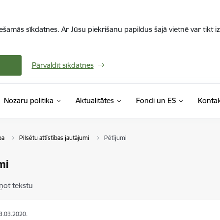
iešamās sīkdatnes. Ar Jūsu piekrišanu papildus šajā vietnē var tikt i
Pārvaldīt sīkdatnes
Nozaru politika
Aktualitātes
Fondi un ES
Kontak
ba
Pilsētu attīstības jautājumi
Pētījumi
mi
ņot tekstu
18.03.2020.