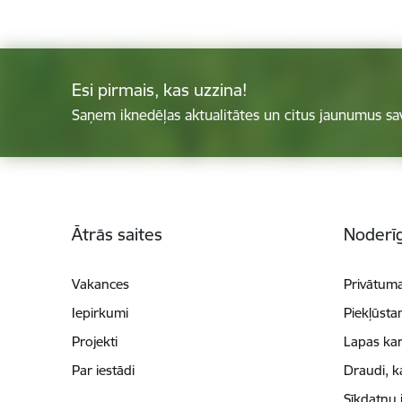
Esi pirmais, kas uzzina!
Saņem iknedēļas aktualitātes un citus jaunumus sa
Kājene
Ātrās saites
Noderīg
Vakances
Privātuma
Iepirkumi
Piekļūsta
Projekti
Lapas kar
Par iestādi
Draudi, k
Sīkdatņu 