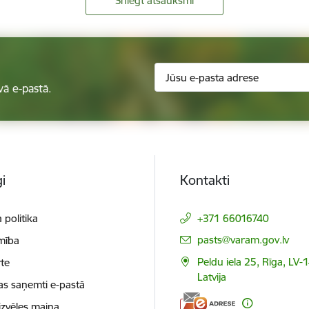
Sniegt atsauksmi
vā e-pastā.
i
Kontakti
 politika
+371 66016740
E-pasts:
pasts@varam.gov.lv
mība
Peldu iela 25, Rīga, LV-
te
Latvija
as saņemti e-pastā
izvēles maiņa