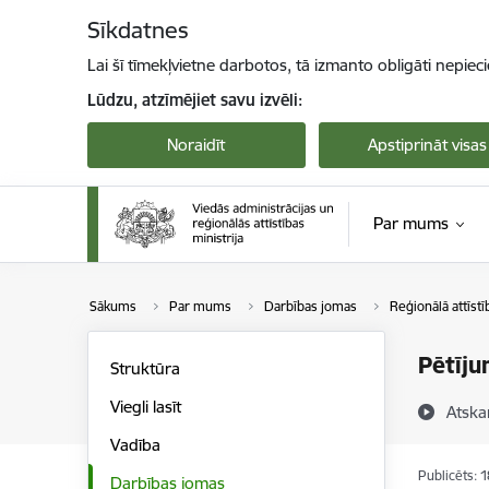
Pāriet uz lapas saturu
Sīkdatnes
Lai šī tīmekļvietne darbotos, tā izmanto obligāti nepiec
Lūdzu, atzīmējiet savu izvēli:
Noraidīt
Apstiprināt visas
Par mums
Sākums
Par mums
Darbības jomas
Reģionālā attīstī
Pētīju
Struktūra
Viegli lasīt
Atska
Vadība
Publicēts: 
Darbības jomas