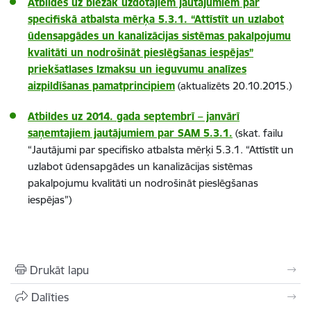
Atbildes uz biežāk uzdotajiem jautājumiem par
specifiskā atbalsta mērķa 5.3.1. “Attīstīt un uzlabot
ūdensapgādes un kanalizācijas sistēmas pakalpojumu
kvalitāti un nodrošināt pieslēgšanas iespējas”
priekšatlases Izmaksu un ieguvumu analīzes
aizpildīšanas pamatprincipiem
(aktualizēts 20.10.2015.)
Atbildes uz 2014. gada septembrī – janvārī
saņemtajiem jautājumiem par SAM 5.3.1.
(skat. failu
“Jautājumi par specifisko atbalsta mērķi 5.3.1. “Attīstīt un
uzlabot ūdensapgādes un kanalizācijas sistēmas
pakalpojumu kvalitāti un nodrošināt pieslēgšanas
iespējas”)
Drukāt lapu
Dalīties