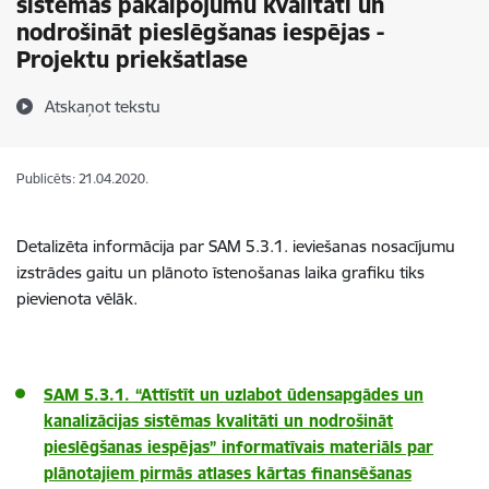
sistēmas pakalpojumu kvalitāti un
nodrošināt pieslēgšanas iespējas -
Projektu priekšatlase
Atskaņot tekstu
Publicēts: 21.04.2020.
Detalizēta informācija par SAM 5.3.1. ieviešanas nosacījumu
izstrādes gaitu un plānoto īstenošanas laika grafiku tiks
pievienota vēlāk.
SAM 5.3.1. “Attīstīt un uzlabot ūdensapgādes un
kanalizācijas sistēmas kvalitāti un nodrošināt
pieslēgšanas iespējas” informatīvais materiāls par
plānotajiem pirmās atlases kārtas finansēšanas