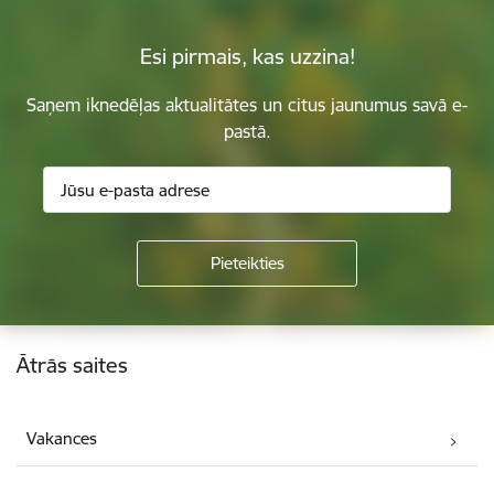
Esi pirmais, kas uzzina!
Saņem iknedēļas aktualitātes un citus jaunumus savā e-
pastā.
Kājene
Ātrās saites
Vakances