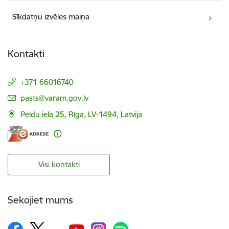
Sīkdatņu izvēles maiņa
Kontakti
+371 66016740
E-pasts:
pasts@varam.gov.lv
Peldu iela 25, Rīga, LV-1494, Latvija
Visi kontakti
Sekojiet mums