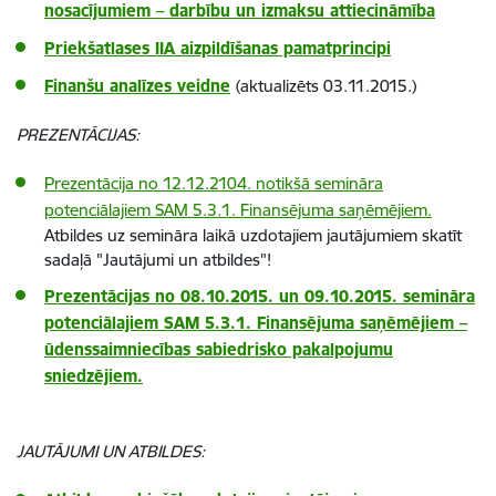
nosacījumiem – darbību un izmaksu attiecināmība
Priekšatlases IIA aizpildīšanas pamatprincipi
Finanšu analīzes veidne
(aktualizēts 03.11.2015.)
PREZENTĀCIJAS:
Prezentācija no 12.12.2104. notikšā semināra
potenciālajiem SAM 5.3.1. Finansējuma saņēmējiem.
Atbildes uz semināra laikā uzdotajiem jautājumiem skatīt
sadaļā "Jautājumi un atbildes"!
Prezentācijas no 08.10.2015. un 09.10.2015. semināra
potenciālajiem SAM 5.3.1. Finansējuma saņēmējiem –
ūdenssaimniecības sabiedrisko pakalpojumu
sniedzējiem.
JAUTĀJUMI UN ATBILDES: