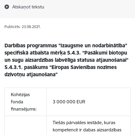
Atskaņot tekstu
Publicēts: 23.08.2021.
Darbības programmas "Izaugsme un nodarbinātība"
specifiskā atbalsta mērķa
5.4.3.
“
Pasākumi biotopu
un sugu aizsardzības labvēlīga statusa atjaunošanai”
5.4.3.1. pasākums “Eiropas Savienības nozīmes
dzīvotņu atjaunošana”
Kohēzijas
fonda
3 000 000 EUR
finansējums:
Tiešās pārvaldes iestāde, kuras
kompetencē ir dabas aizsardzības