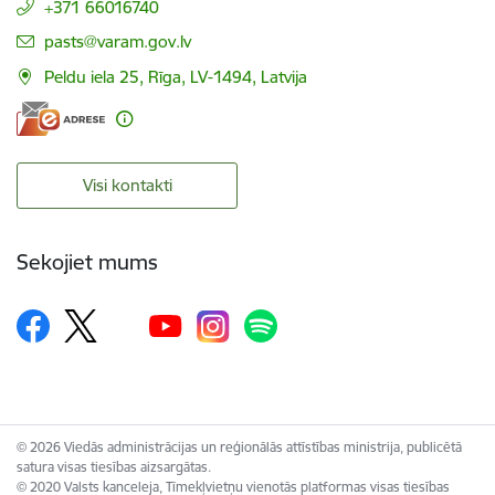
+371 66016740
E-pasts:
pasts@varam.gov.lv
Peldu iela 25, Rīga, LV-1494, Latvija
Visi kontakti
Sekojiet mums
© 2026 Viedās administrācijas un reģionālās attīstības ministrija, publicētā
satura visas tiesības aizsargātas.
© 2020 Valsts kanceleja, Tīmekļvietņu vienotās platformas visas tiesības