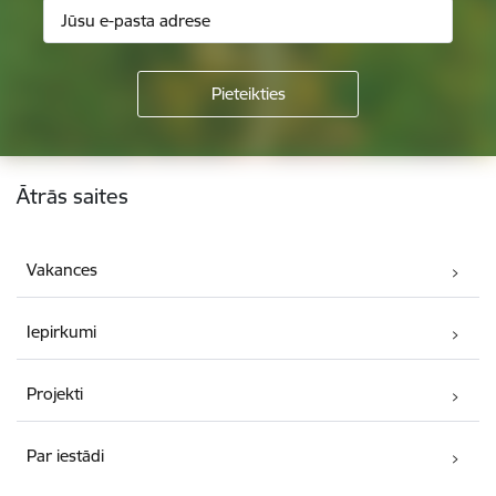
Kājene
Ātrās saites
Vakances
Iepirkumi
Projekti
Par iestādi