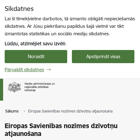
Pāriet uz lapas saturu
Sīkdatnes
Spied
lai meklētu
Enter
Lai šī tīmekļvietne darbotos, tā izmanto obligāti nepieciešamās
sīkdatnes. Ar Jūsu piekrišanu papildus šajā vietnē var tikt
izmantotas statistikas un sociālo mediju sīkdatnes.
Lūdzu, atzīmējiet savu izvēli:
Noraidīt
Apstiprināt visas
Pārvaldīt sīkdatnes
Sākums
Eiropas Savienības nozīmes dzīvotņu atjaunošana
Eiropas Savienības nozīmes dzīvotņu
atjaunošana