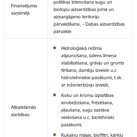
politikas īstenošana sugu un
Finansējuma
biotopu aizsardzības jomā un
saņēmēji:
aizsargājamo teritoriju
pārvaldīšana, – Dabas aizsardzības
pārvalde.
Hidroloģiskā režīma
atjaunošana, ūdens līmeņa
stabilizēšana, grāvju un grunts
tīrīšana, dambju izveide u.c.
hidrotehniskie
pasākumi
, t.sk.
ar inženierbūvju izveidi;
Koku un krūmu izplatības
ierobežošana, frēzēšana,
Atbalstāmās
pļaušana, sugu sastāva
darbības:
veidošana u.c.
biotehniski
pasākumi;
Kukaiņu mājas, biofiltri, kārklu