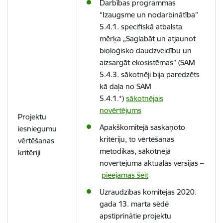
Darbības programmas
“Izaugsme un nodarbinātība”
5.4.1. specifiskā atbalsta
mērķa „Saglabāt un atjaunot
bioloģisko daudzveidību un
aizsargāt ekosistēmas” (SAM
5.4.3. sākotnēji bija paredzēts
kā daļa no SAM
5.4.1.*)
sākotnējais
novērtējums
Projektu
Apakškomitejā saskaņoto
iesniegumu
kritēriju, to vērtēšanas
vērtēšanas
metodikas, sākotnējā
kritēriji
novērtējuma aktuālās versijas –
pieejamas šeit
Uzraudzības komitejas 2020.
gada 13. marta sēdē
apstiprinātie projektu