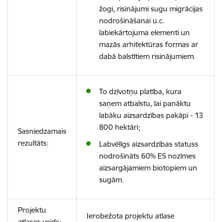
žogi, risinājumi sugu migrācijas
nodrošināšanai u.c.
labiekārtojuma elementi un
mazās arhitektūras formas ar
dabā balstītiem risinājumiem.
To dzīvotņu platība, kura
saņem atbalstu, lai panāktu
labāku aizsardzības pakāpi - 13
800 hektāri;
Sasniedzamais
rezultāts:
Labvēlīgs aizsardzības statuss
nodrošināts 60% ES nozīmes
aizsargājamiem biotopiem un
sugām.
Projektu
Ierobežota projektu atlase
atlases veids: