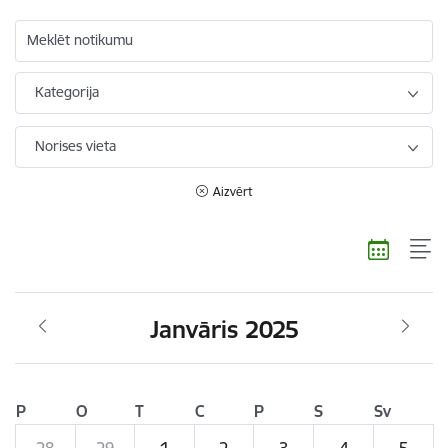
Meklēt notikumu
Kategorija
Norises vieta
Aizvērt
Janvāris 2025
P
O
T
C
P
S
Sv
28
29
1
2
3
4
5