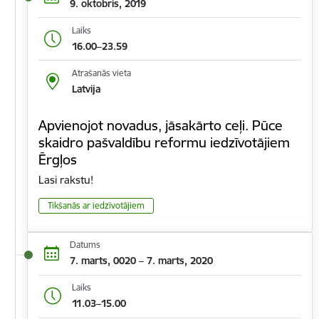
9. oktobris, 2019
Laiks
16.00–23.59
Atrašanās vieta
Latvija
Apvienojot novadus, jāsakārto ceļi. Pūce
skaidro pašvaldību reformu iedzīvotājiem
Ērgļos
Lasi rakstu!
Tikšanās ar iedzīvotājiem
Datums
7. marts, 0020 – 7. marts, 2020
Laiks
11.03–15.00