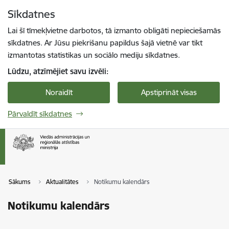
Pāriet uz lapas saturu
Sīkdatnes
Spied
lai meklētu
Enter
Lai šī tīmekļvietne darbotos, tā izmanto obligāti nepieciešamās
sīkdatnes. Ar Jūsu piekrišanu papildus šajā vietnē var tikt
izmantotas statistikas un sociālo mediju sīkdatnes.
Lūdzu, atzīmējiet savu izvēli:
Noraidīt
Apstiprināt visas
Pārvaldīt sīkdatnes
Sākums
Aktualitātes
Notikumu kalendārs
Notikumu kalendārs