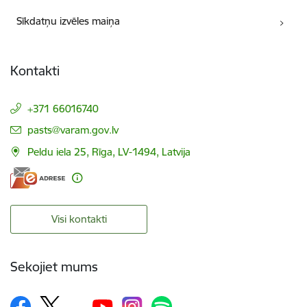
Sīkdatņu izvēles maiņa
Kontakti
+371 66016740
E-pasts:
pasts@varam.gov.lv
Peldu iela 25, Rīga, LV-1494, Latvija
Visi kontakti
Sekojiet mums