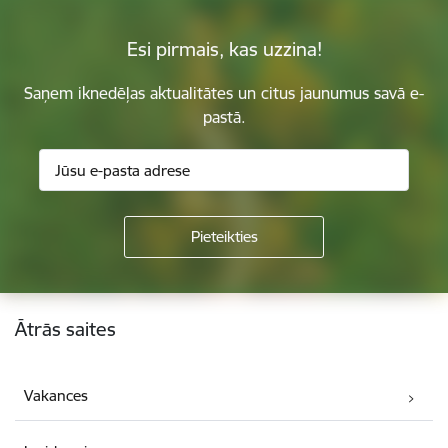
Esi pirmais, kas uzzina!
Saņem iknedēļas aktualitātes un citus jaunumus savā e-
pastā.
Kājene
Ātrās saites
Vakances