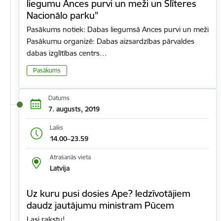
liegumu Ances purvi un meži un Slīteres
Nacionālo parku"
Pasākums notiek: Dabas liegumsā Ances purvi un meži
Pasākumu organizē: Dabas aizsardzības pārvaldes
dabas izglītības centrs…
Pasākums
Datums
7. augusts, 2019
Laiks
14.00–23.59
Atrašanās vieta
Latvija
Uz kuru pusi dosies Ape? Iedzīvotājiem
daudz jautājumu ministram Pūcem
Lasi rakstu!