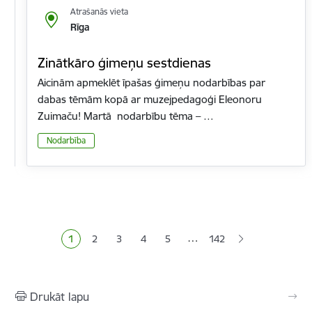
Atrašanās vieta
Rīga
Zinātkāro ģimeņu sestdienas
Aicinām apmeklēt īpašas ģimeņu nodarbības par
dabas tēmām kopā ar muzejpedagoģi Eleonoru
Zuimaču! Martā nodarbību tēma – …
Nodarbība
Lapošana
…
1
2
3
4
5
142
Pašreizējā lapa
Lapa
Lapa
Lapa
Lapa
Drukāt lapu