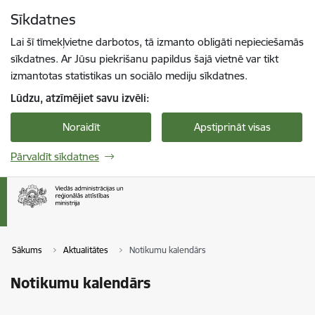
Pāriet uz lapas saturu
Sīkdatnes
Spied
lai meklētu
Enter
Lai šī tīmekļvietne darbotos, tā izmanto obligāti nepieciešamās
sīkdatnes. Ar Jūsu piekrišanu papildus šajā vietnē var tikt
izmantotas statistikas un sociālo mediju sīkdatnes.
Lūdzu, atzīmējiet savu izvēli:
Noraidīt
Apstiprināt visas
Pārvaldīt sīkdatnes
Sākums
Aktualitātes
Notikumu kalendārs
Notikumu kalendārs