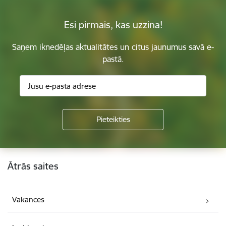
Esi pirmais, kas uzzina!
Saņem iknedēļas aktualitātes un citus jaunumus savā e-
pastā.
Kājene
Ātrās saites
Vakances