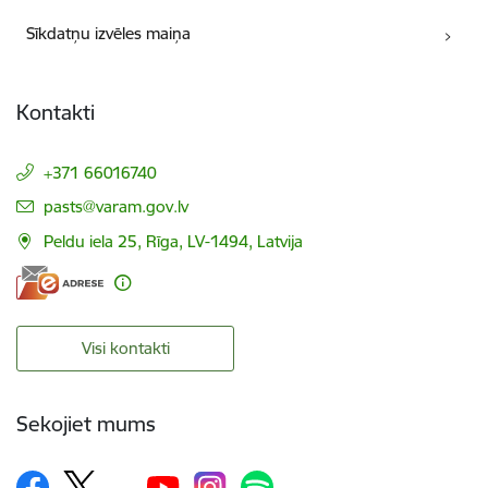
Sīkdatņu izvēles maiņa
Kontakti
+371 66016740
E-pasts:
pasts@varam.gov.lv
Peldu iela 25, Rīga, LV-1494, Latvija
Visi kontakti
Sekojiet mums