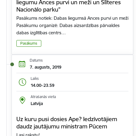
liegumu Ances purvi un meži un Slīteres
Nacionālo parku"
Pasākums notiek: Dabas liegumsā Ances purvi un meži
Pasākumu organizē: Dabas aizsardzības pārvaldes
dabas izglītības centrs…
Pasākums
Datums
7. augusts, 2019
Laiks
14.00–23.59
Atrašanās vieta
Latvija
Uz kuru pusi dosies Ape? Iedzīvotājiem
daudz jautājumu ministram Pūcem
Lasi rakstu!