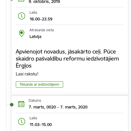
9. oktobris, 2019
Laiks
16.00–23.59
Atrašanās vieta
Latvija
Apvienojot novadus, jāsakārto ceļi. Pūce
skaidro pašvaldību reformu iedzīvotājiem
Ērgļos
Lasi rakstu!
Tikšanās ar iedzīvotājiem
Datums
7. marts, 0020 – 7. marts, 2020
Laiks
11.03–15.00