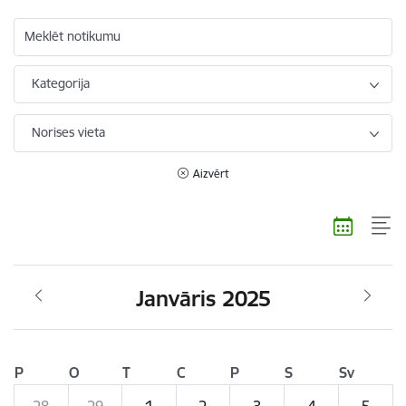
Meklēt notikumu
Kategorija
Norises vieta
Aizvērt
Janvāris 2025
P
O
T
C
P
S
Sv
28
29
1
2
3
4
5