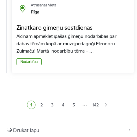
Atrašanās vieta
Rīga
Zinātkāro ģimeņu sestdienas
Aicinām apmeklēt īpašas ģimeņu nodarbības par
dabas tēmām kopā ar muzejpedagoģi Eleonoru
Zuimaču! Martā nodarbību tēma – …
Nodarbība
Lapošana
…
1
2
3
4
5
142
Pašreizējā lapa
Lapa
Lapa
Lapa
Lapa
Drukāt lapu