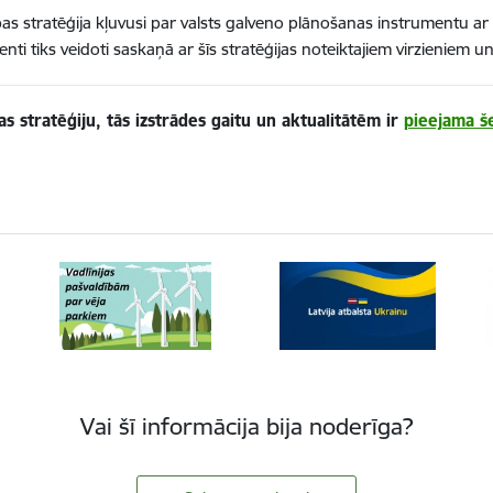
ības stratēģija kļuvusi par valsts galveno plānošanas instrumentu ar
i tiks veidoti saskaņā ar šīs stratēģijas noteiktajiem virzieniem u
bas stratēģiju, tās izstrādes gaitu un aktualitātēm ir
pieejama še
Vai šī informācija bija noderīga?