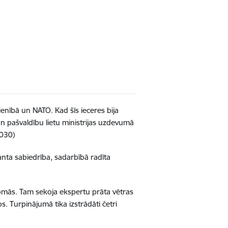
ienībā un NATO. Kad šīs ieceres bija
n pašvaldību lietu ministrijas uzdevumā
2030)
eranta sabiedrība, sadarbībā radīta
s jomās. Tam sekoja ekspertu prāta vētras
 Turpinājumā tika izstrādāti četri