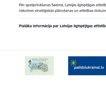
Pēc apstiprināšanas Saeimā, Latvijas ilgtspējīgas attīst
nākotnes stratēģiskās plānošanas un attīstības dokument
Plašāka informācija par Latvijas ilgtspējīgas attīstī