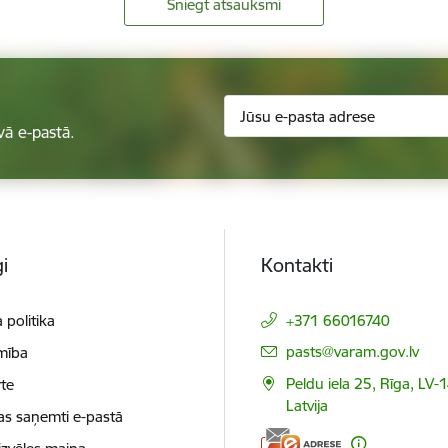
Sniegt atsauksmi
vā e-pastā.
i
Kontakti
 politika
+371 66016740
E-pasts:
pasts@varam.gov.lv
mība
Peldu iela 25, Rīga, LV-
te
Latvija
as saņemti e-pastā