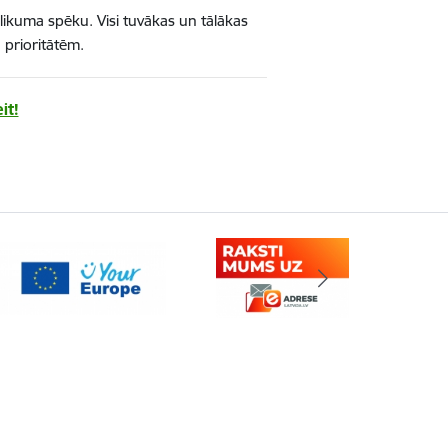
 likuma spēku. Visi tuvākas un tālākas
n prioritātēm.
it!