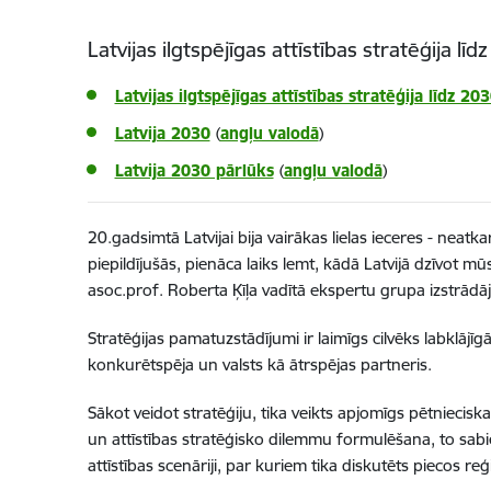
Latvijas ilgtspējīgas attīstības stratēģija l
Latvijas ilgtspējīgas attīstības stratēģija līdz 2
Latvija 2030
(
angļu valodā
)
Latvija 2030 pārlūks
(
angļu valodā
)
20.gadsimtā Latvijai bija vairākas lielas ieceres - neat
piepildījušās, pienāca laiks lemt, kādā Latvijā dzīvot
asoc.prof. Roberta Ķīļa vadītā ekspertu grupa izstrādāja
Stratēģijas pamatuzstādījumi ir laimīgs cilvēks labklājīgā
konkurētspēja un valsts kā ātrspējas partneris.
Sākot veidot stratēģiju, tika veikts apjomīgs pētnieciska
un attīstības stratēģisko dilemmu formulēšana, to sabi
attīstības scenāriji, par kuriem tika diskutēts piecos r