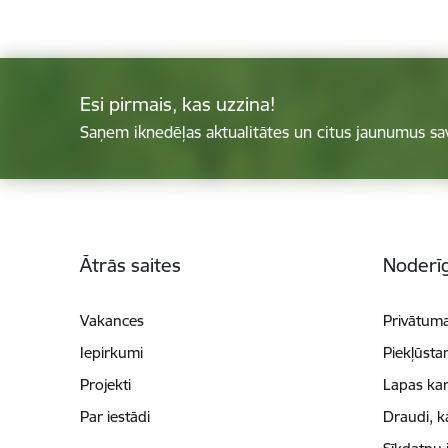
Esi pirmais, kas uzzina!
Saņem iknedēļas aktualitātes un citus jaunumus sa
Kājene
Ātrās saites
Noderīg
Vakances
Privātuma
Iepirkumi
Piekļūsta
Projekti
Lapas kar
Par iestādi
Draudi, k