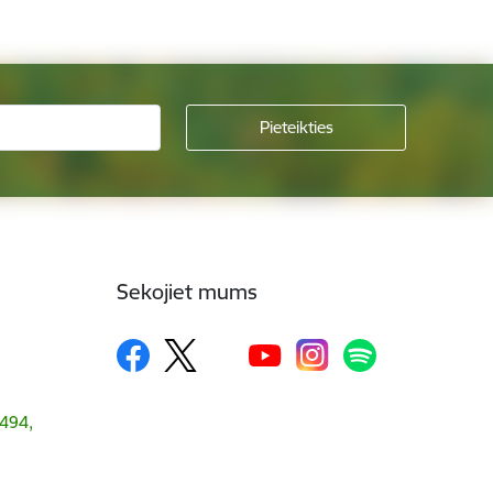
Sekojiet mums
1494,