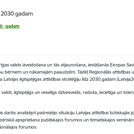
īdz 2030.gadam
030. gadam
karīgas valsts izveidošana un tās atjaunošana, iestāšanās Eiropas Sav
 mūsu bērniem un nākamajām paaudzēm. Tādēļ Reģionālās attīstības u
 Latvijas ilgtspējīgas attīstības stratēģiju līdz 2030.gadam (Latvija
 valstī, ilgtspējīgs un veselīgs dzīvesveids, radoša, iecietīga un tol
is darbs analizējot pašreizējo situāciju Latvijas attīstībai būtiskajā
edriskā apspriešana publiskajos forumos un tematiskajos semināros.
eģionālajos forumos.