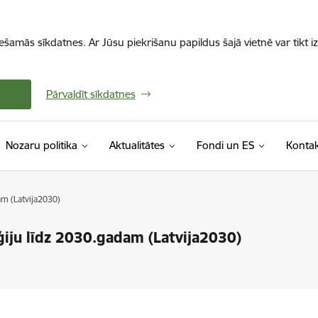
iešamās sīkdatnes. Ar Jūsu piekrišanu papildus šajā vietnē var tikt i
Pārvaldīt sīkdatnes
Nozaru politika
Aktualitātes
Fondi un ES
Kontak
dam (Latvija2030)
tēģiju līdz 2030.gadam (Latvija2030)