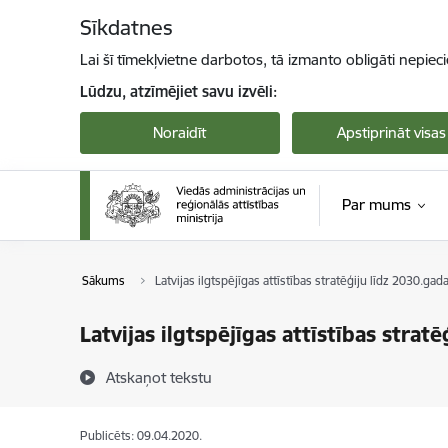
Pāriet uz lapas saturu
Sīkdatnes
Lai šī tīmekļvietne darbotos, tā izmanto obligāti nepiec
Lūdzu, atzīmējiet savu izvēli:
Noraidīt
Apstiprināt visas
Par mums
Sākums
Latvijas ilgtspējīgas attīstības stratēģiju līdz 2030.ga
Latvijas ilgtspējīgas attīstības stra
Atskaņot tekstu
Publicēts: 09.04.2020.