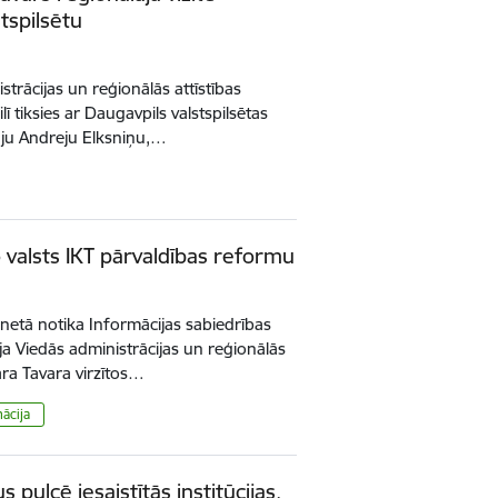
tspilsētu
istrācijas un reģionālās attīstības
 tiksies ar Daugavpils valstspilsētas
ju Andreju Elksniņu,…
o valsts IKT pārvaldības reformu
binetā notika Informācijas sabiedrības
ja Viedās administrācijas un reģionālās
ara Tavara virzītos…
ācija
ulcē iesaistītās institūcijas,