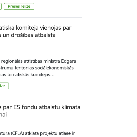
Preses relīze
atiskā komiteja vienojas par
 un drošības atbalsta
 reģionālās attīstības ministra Edgara
strumu teritorijas sociālekonomiskās
šanas tematiskās komitejas…
īze
e par ES fondu atbalstu klimata
nai
ūra (CFLA) atklātā projektu atlasē ir