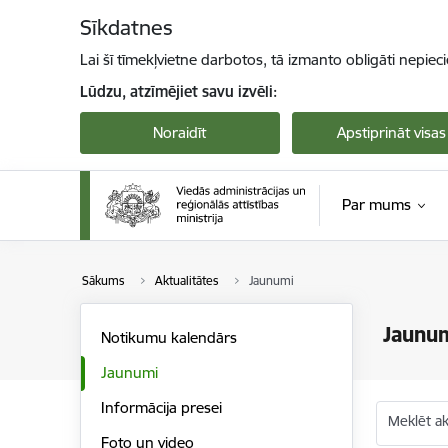
Pāriet uz lapas saturu
Sīkdatnes
Lai šī tīmekļvietne darbotos, tā izmanto obligāti nepiec
Lūdzu, atzīmējiet savu izvēli:
Noraidīt
Apstiprināt visas
Par mums
Sākums
Aktualitātes
Jaunumi
Jaunu
Notikumu kalendārs
Jaunumi
Informācija presei
Meklēt akt
Foto un video