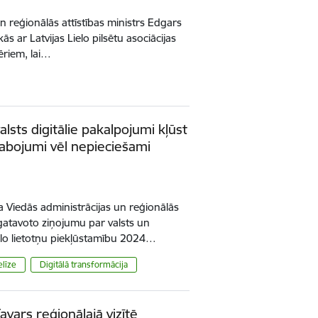
 un reģionālās attīstības ministrs Edgars
kās ar Latvijas Lielo pilsētu asociācijas
ēriem, lai…
lsts digitālie pakalpojumi kļūst
zlabojumi vēl nepieciešami
ja Viedās administrācijas un reģionālās
agatavoto ziņojumu par valsts un
ilo lietotņu piekļūstamību 2024…
elīze
Digitālā transformācija
vars reģionālajā vizītē