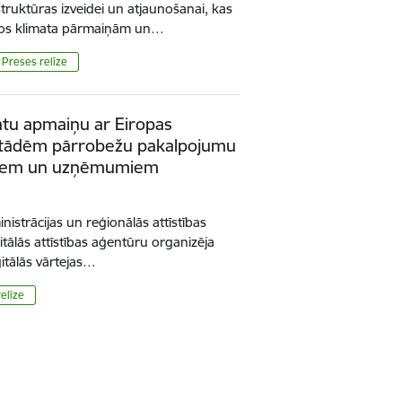
ruktūras izveidei un atjaunošanai, kas
anos klimata pārmaiņām un…
Preses relīze
datu apmaiņu ar Eiropas
iestādēm pārrobežu pakalpojumu
ājiem un uzņēmumiem
nistrācijas un reģionālās attīstības
gitālās attīstības aģentūru organizēja
itālās vārtejas…
elīze