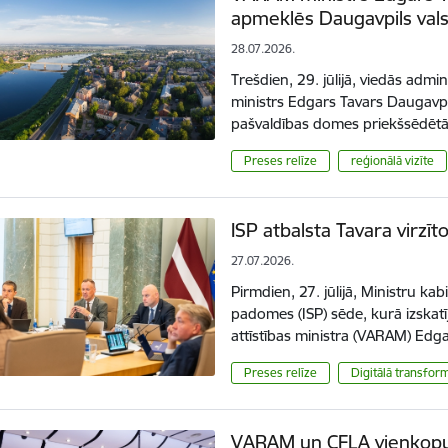
apmeklēs Daugavpils vals
28.07.2026.
Trešdien, 29. jūlijā, viedās admin
ministrs Edgars Tavars Daugavpilī
pašvaldības domes priekšsēdētā
Preses relīze
reģionālā vizīte
ISP atbalsta Tavara virzīt
27.07.2026.
Pirmdien, 27. jūlijā, Ministru ka
padomes (ISP) sēde, kurā izskatī
attīstības ministra (VARAM) Edg
Preses relīze
Digitālā transform
VARAM un CFLA vienkopus p