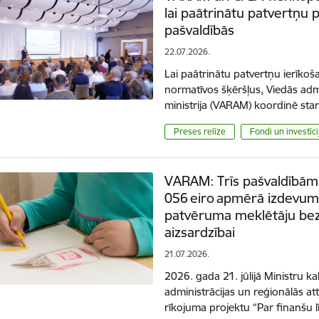
lai paātrinātu patvertņu
pašvaldībās
22.07.2026.
Lai paātrinātu patvertņu ierīko
normatīvos šķēršļus, Viedās admi
ministrija (VARAM) koordinē sta
Preses relīze
Fondi un investīci
VARAM: Trīs pašvaldībām
056 eiro apmērā izdevu
patvēruma meklētāju bez 
aizsardzībai
21.07.2026.
2026. gada 21. jūlijā Ministru ka
administrācijas un reģionālās at
rīkojuma projektu “Par finanšu 