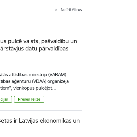
Notīrīt filtrus
 pulcē valsts, pašvaldību un
pārstāvjus datu pārvaldības
lās attīstības ministrija (VARAM)
tīstības aģentūru (VDAA) organizēja
ātiem", vienkopus pulcējot…
cijas
Preses relīze
lsētas ir Latvijas ekonomikas un