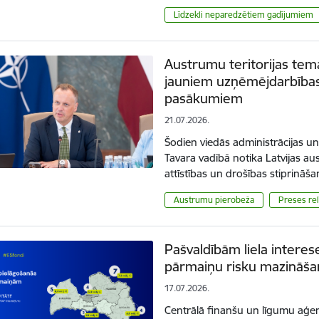
Līdzekli neparedzētiem gadījumiem
Austrumu teritorijas tem
jauniem uzņēmējdarbības
pasākumiem
21.07.2026.
Šodien viedās administrācijas un
Tavara vadībā notika Latvijas au
attīstības un drošības stiprinā
Austrumu pierobeža
Preses rel
Pašvaldībām liela interes
pārmaiņu risku mazināša
17.07.2026.
Centrālā finanšu un līgumu aģent