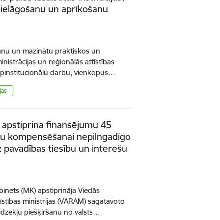
 pielāgošanu un aprīkošanu
šanu un mazinātu praktiskos un
nistrācijas un reģionālās attīstības
rpinstitucionālu darbu, vienkopus…
jas
 apstiprina finansējumu 45
mu kompensēšanai nepilngadīgo
pavadības tiesību un interešu
binets (MK) apstiprināja Viedās
tīstības ministrijas (VARAM) sagatavoto
līdzekļu piešķiršanu no valsts…