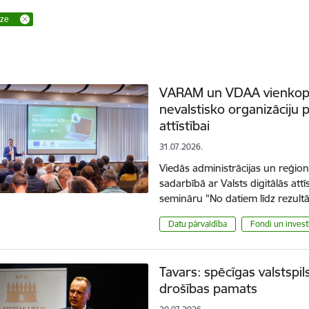
īze
VARAM un VDAA vienkopus
nevalstisko organizāciju 
attīstībai
31.07.2026.
Viedās administrācijas un reģionā
sadarbībā ar Valsts digitālās at
semināru "No datiem līdz rezult
Datu pārvaldība
Fondi un investī
Tavars: spēcīgas valstspi
drošības pamats