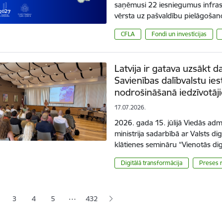
saņēmusi 22 iesniegumus infrast
vērsta uz pašvaldību pielāgoš
CFLA
Fondi un investīcijas
Latvija ir gatava uzsākt 
Savienības dalībvalstu 
nodrošināšanā iedzīvot
17.07.2026.
2026. gada 15. jūlijā Viedās admi
ministrija sadarbībā ar Valsts di
klātienes semināru “Vienotās dig
Digitālā transformācija
Preses r
ana
…
3
4
5
432
jā lapa
pa
Lapa
Lapa
Lapa