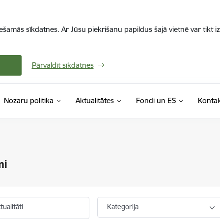
iešamās sīkdatnes. Ar Jūsu piekrišanu papildus šajā vietnē var tikt i
Pārvaldīt sīkdatnes
Nozaru politika
Aktualitātes
Fondi un ES
Kontak
mi
ualitāti
Kategorija