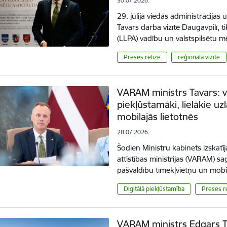
30.07.2026.
29. jūlijā viedās administrācijas
Tavars darba vizītē Daugavpilī, ti
(LLPA) vadību un valstspilsētu m
Preses relīze
reģionālā vizīte
VARAM ministrs Tavars: va
piekļūstamāki, lielākie u
mobilajās lietotnēs
28.07.2026.
Šodien Ministru kabinets izskatī
attīstības ministrijas (VARAM) s
pašvaldību tīmekļvietņu un mob
Digitālā piekļūstamība
Preses r
VARAM ministrs Edgars Ta