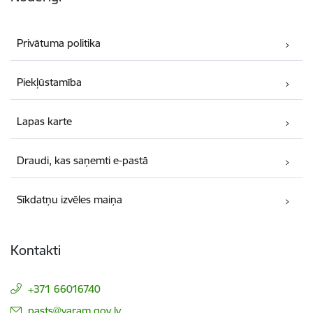
Privātuma politika
Piekļūstamība
Lapas karte
Draudi, kas saņemti e-pastā
Sīkdatņu izvēles maiņa
Kontakti
+371 66016740
E-pasts:
pasts@varam.gov.lv