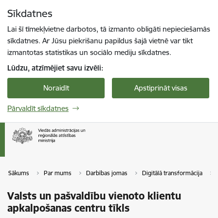
Pāriet uz lapas saturu
Sīkdatnes
Spied
lai meklētu
Enter
Lai šī tīmekļvietne darbotos, tā izmanto obligāti nepieciešamās
sīkdatnes. Ar Jūsu piekrišanu papildus šajā vietnē var tikt
izmantotas statistikas un sociālo mediju sīkdatnes.
Lūdzu, atzīmējiet savu izvēli:
Noraidīt
Apstiprināt visas
Pārvaldīt sīkdatnes
Sākums
Par mums
Darbības jomas
Digitālā transformācija
Valsts un pašvaldību vienoto klientu
apkalpošanas centru tīkls