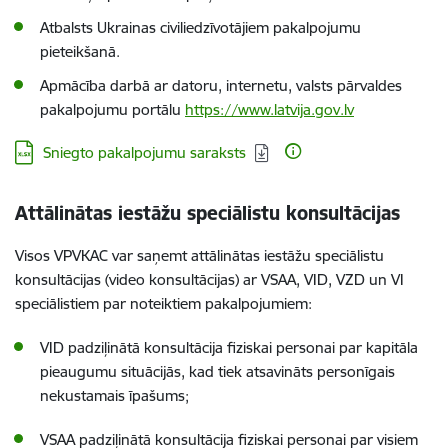
Atbalsts Ukrainas civiliedzīvotājiem pakalpojumu
pieteikšanā.
Apmācība darbā ar datoru, internetu, valsts pārvaldes
pakalpojumu portālu
https://www.latvija.gov.lv
Lejupielādēt:
Sniegto pakalpojumu saraksts
Attālinātas iestāžu speciālistu konsultācijas
Visos VPVKAC var saņemt attālinātas iestāžu speciālistu
konsultācijas (video konsultācijas) ar VSAA, VID, VZD
un VI
speciālistiem par noteiktiem pakalpojumiem:
VID padziļinātā konsultācija fiziskai personai par kapitāla
pieaugumu situācijās, kad tiek atsavināts personīgais
nekustamais īpašums;
VSAA padziļinātā konsultācija fiziskai personai par
visiem