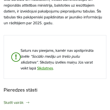
reģionālās attīstības ministrija, balstoties uz iesūtītajiem
datiem, ir izveidojusi pakalpojumu pieprasījumu tabulas. Šīs
tabulas tiks pakāpeniski papildinātas ar jaunāko informāciju
un rādītājiem par 2025. gadu.
Saturs nav pieejams, kamēr nav apstiprināta
izvēle
“Sociālo mediju un trešo pušu
sīkdatnes”
. Sīkdatņu izvēles maiņu Jūs varat
veikt lapā
Sīkdatnes
.
Pieredzes stāsti
Skatīt vairāk