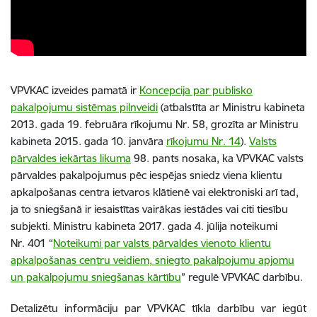
VPVKAC izveides pamatā ir
Koncepcija par publisko
pakalpojumu sistēmas pilnveidi
(atbalstīta ar Ministru kabineta
2013. gada 19. februāra rīkojumu Nr. 58, grozīta ar Ministru
kabineta 2015. gada 10. janvāra
rīkojumu Nr. 14
).
Valsts
pārvaldes iekārtas likuma
98. pants nosaka, ka VPVKAC valsts
pārvaldes pakalpojumus pēc iespējas sniedz viena klientu
apkalpošanas centra ietvaros klātienē vai elektroniski arī tad,
ja to sniegšanā ir iesaistītas vairākas iestādes vai citi tiesību
subjekti. Ministru kabineta 2017. gada 4. jūlija noteikumi
Nr. 401 “
Noteikumi par valsts pārvaldes vienoto klientu
apkalpošanas centru veidiem, sniegto pakalpojumu apjomu
un pakalpojumu sniegšanas kārtību
” regulē VPVKAC darbību.
Detalizētu informāciju par VPVKAC tīkla darbību var iegūt