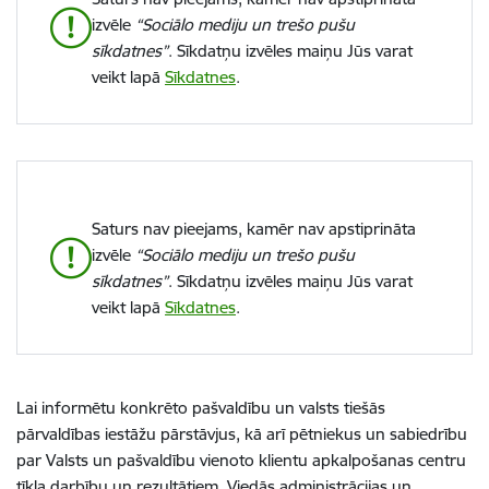
izvēle
“Sociālo mediju un trešo pušu
sīkdatnes”
. Sīkdatņu izvēles maiņu Jūs varat
veikt lapā
Sīkdatnes
.
Saturs nav pieejams, kamēr nav apstiprināta
izvēle
“Sociālo mediju un trešo pušu
sīkdatnes”
. Sīkdatņu izvēles maiņu Jūs varat
veikt lapā
Sīkdatnes
.
Lai informētu konkrēto pašvaldību un valsts tiešās
pārvaldības iestāžu pārstāvjus, kā arī pētniekus un sabiedrību
par Valsts un pašvaldību vienoto klientu apkalpošanas centru
tīkla darbību un rezultātiem, Viedās administrācijas un