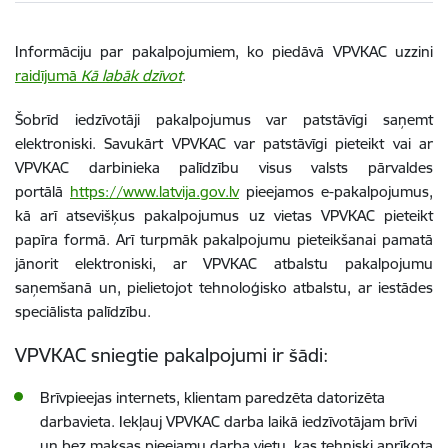
Informāciju par pakalpojumiem, ko piedāvā VPVKAC uzzini
raidījumā
Kā labāk dzīvot
.
Šobrīd iedzīvotāji pakalpojumus var patstāvīgi saņemt
elektroniski. Savukārt VPVKAC var patstāvīgi pieteikt vai ar
VPVKAC darbinieka palīdzību visus valsts pārvaldes
portālā
https://www.latvija.gov.lv
pieejamos e-pakalpojumus,
kā arī atsevišķus pakalpojumus uz vietas VPVKAC pieteikt
papīra formā. Arī turpmāk pakalpojumu pieteikšanai pamatā
jānorit elektroniski, ar VPVKAC atbalstu pakalpojumu
saņemšanā un, pielietojot tehnoloģisko atbalstu, ar iestādes
speciālista palīdzību.
VPVKAC sniegtie pakalpojumi ir šādi:
Brīvpieejas internets, klientam paredzēta datorizēta
darbavieta. Iekļauj VPVKAC darba laikā iedzīvotājam brīvi
un bez maksas pieejamu darba vietu, kas tehniski aprīkota