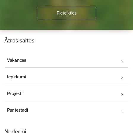
Kājene
Ātrās saites
Vakances
Iepirkumi
Projekti
Par iestādi
Noderīgi