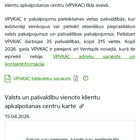
klientu apkalpošanas centru (VPVKAC) tīkla izveidi.
VPVKAC ir pakalpojumu pieteikšanas vietas pašvaldībās, kur
iedzīvotāji vienkopus var pieteikt atsevišķus pieprasītākos
valsts pakalpojumus un pašvaldības pakalpojumus. P
atlaban
VPVKAC darbojas 35 pašvaldībās, kopā
315 vietās
.
Kopš
2026. gada VPVKAC ir pieejami arī Ventspils novadā, kurā tie
iepriekš nebija.
VPVKAC adrešu saraksts un
kontaktinformācija
Lejupielādēt:
VPVKAC bibliotēku saraksts
Valsts un pašvaldību vienoto klientu
apkalpošanas centru karte
15.04.2026.
Saturs nav pieejams, kamēr nav apstiprināta