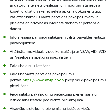
ar datoru, interneta pieslēgumu, ir nodrošināta iespēja
kopēt, drukāt un skenēt neliela apjoma dokumentāciju,
kas attiecināma uz valsts pārvaldes pakalpojumiem. Ir
pieejams arī brīvpieejas internets darbam ar personālo
datoru.
Informēšana par pieprasītākajiem valsts pārvaldes iestāžu
pakalpojumiem.
Attālināta, individuāla video konsultācija ar VSAA, VID, VZD
un Veselības inspekcijas speciālistiem.
Palīdzība e-rīku lietošanā.
Palīdzība valsts pārvaldes pakalpojumu
portālā
https://www.latvija.gov.lv
pieejamo e-pakalpojumu
pieteikšanā.
Pieprasītāko pakalpojumu pieteikumu pieņemšana un
iesniegšana iestādē pēc klienta pilnvarojuma.
Atsevišķu pieteikumu pieņemšana iestādes vietā.