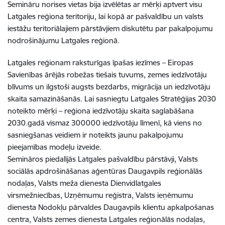
Semināru norises vietas bija izvēlētas ar mērķi aptvert visu
Latgales reģiona teritoriju, lai kopā ar pašvaldību un valsts
iestāžu teritoriālajiem pārstāvjiem diskutētu par pakalpojumu
nodrošinājumu Latgales reģionā.
Latgales reģionam raksturīgas īpašas iezīmes – Eiropas
Savienības ārējās robežas tiešais tuvums, zemes iedzīvotāju
blīvums un ilgstoši augsts bezdarbs, migrācija un iedzīvotāju
skaita samazināšanās. Lai sasniegtu Latgales Stratēģijas 2030
noteikto mērķi – reģiona iedzīvotāju skaita saglabāšana
2030.gadā vismaz 300000 iedzīvotāju līmenī, kā viens no
sasniegšanas veidiem ir noteikts jaunu pakalpojumu
pieejamības modeļu izveide.
Semināros piedalījās Latgales pašvaldību pārstāvji, Valsts
sociālās apdrošināšanas aģentūras Daugavpils reģionālās
nodaļas, Valsts meža dienesta Dienvidlatgales
virsmežniecības, Uzņēmumu reģistra, Valsts ieņēmumu
dienesta Nodokļu pārvaldes Daugavpils klientu apkalpošanas
centra, Valsts zemes dienesta Latgales reģionālās nodaļas,