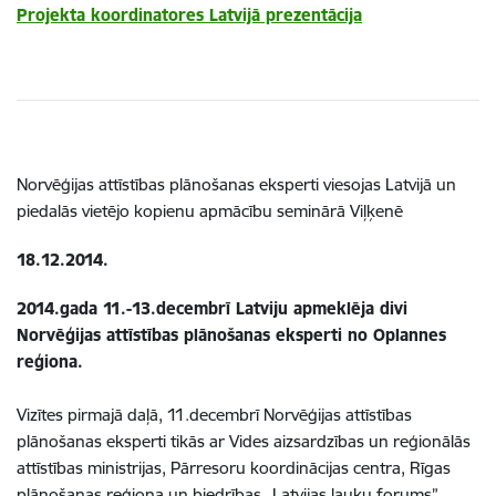
Projekta koordinatores Latvijā prezentācija
Norvēģijas attīstības plānošanas eksperti viesojas Latvijā un
piedalās vietējo kopienu apmācību seminārā Viļķenē
18.12.2014.
2014.gada 11.-13.decembrī Latviju apmeklēja divi
Norvēģijas attīstības plānošanas eksperti no Oplannes
reģiona.
Vizītes pirmajā daļā, 11.decembrī Norvēģijas attīstības
plānošanas eksperti tikās ar Vides aizsardzības un reģionālās
attīstības ministrijas, Pārresoru koordinācijas centra, Rīgas
plānošanas reģiona un biedrības „Latvijas lauku forums”