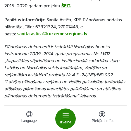
2015.-2020.gadam projektu
ŠEIT.
Papildus informācija: Sanita Astiča, KPR Plānošanas nodaļas
plānotāja, Tālr.: 63321324, 27007448, e-
pasts:
sanita.astica@kurzemesregions.lv
.
Plānošanas dokumenti ir izstrādāti Norvēģijas finanšu
instrumenta 2009.-2014. gada programmas Nr. LV07
„Kapacitātes stiprināšana un institucionālā sadarbība starp
Latvijas un Norvēģijas valsts institūcijām, vietējām un
reģionālām iestādēm” projekta Nr.4.3.-24/NFI/INP-002
“Latvijas plānošanas reģionu un vietējo pašvaldību teritoriālās
attīstības plānošanas kapacitātes palielināšana un attīstības
plānošanas dokumentu izstrādāšana” ietvaros.
Iespējams piedalīties Zemgales plānošanas reģiona attīstības
Language
Piekļūstamība
plānošanas dokumentu 1.redakciju publiskajā apspriešanā
Izvēlne