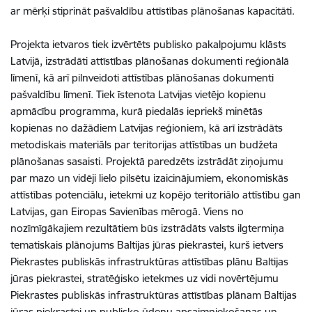
ar mērķi stiprināt pašvaldību attīstības plānošanas kapacitāti.
Projekta ietvaros tiek izvērtēts publisko pakalpojumu klāsts
Latvijā, izstrādāti attīstības plānošanas dokumenti reģionālā
līmenī, kā arī pilnveidoti attīstības plānošanas dokumenti
pašvaldību līmenī. Tiek īstenota Latvijas vietējo kopienu
apmācību programma, kurā piedalās iepriekš minētās
kopienas no dažādiem Latvijas reģioniem, kā arī izstrādāts
metodiskais materiāls par teritorijas attīstības un budžeta
plānošanas sasaisti. Projektā paredzēts izstrādāt ziņojumu
par mazo un vidēji lielo pilsētu izaicinājumiem, ekonomiskās
attīstības potenciālu, ietekmi uz kopējo teritoriālo attīstību gan
Latvijas, gan Eiropas Savienības mērogā. Viens no
nozīmīgākajiem rezultātiem būs izstrādāts valsts ilgtermiņa
tematiskais plānojums Baltijas jūras piekrastei, kurš ietvers
Piekrastes publiskās infrastruktūras attīstības plānu Baltijas
jūras piekrastei, stratēģisko ietekmes uz vidi novērtējumu
Piekrastes publiskās infrastruktūras attīstības plānam Baltijas
jūras piekrastei un publisko ūdeņu apsaimniekošanas un