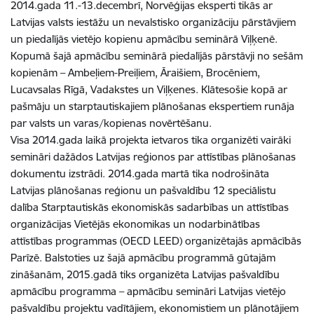
2014.gada 11.-13.decembrī, Norvēģijas eksperti tikās ar
Latvijas valsts iestāžu un nevalstisko organizāciju pārstāvjiem
un piedalījās vietējo kopienu apmācību seminārā Viļķenē.
Kopumā šajā apmācību seminārā piedalījās pārstāvji no sešām
kopienām – Ambeļiem-Preiļiem, Āraišiem, Brocēniem,
Lucavsalas Rīgā, Vadakstes un Viļķenes. Klātesošie kopā ar
pašmāju un starptautiskajiem plānošanas ekspertiem runāja
par valsts un varas/kopienas novērtēšanu.
Visa 2014.gada laikā projekta ietvaros tika organizēti vairāki
semināri dažādos Latvijas reģionos par attīstības plānošanas
dokumentu izstrādi. 2014.gada martā tika nodrošināta
Latvijas plānošanas reģionu un pašvaldību 12 speciālistu
dalība Starptautiskās ekonomiskās sadarbības un attīstības
organizācijas Vietējās ekonomikas un nodarbinātības
attīstības programmas (OECD LEED) organizētajās apmācībās
Parīzē. Balstoties uz šajā apmācību programmā gūtajām
zināšanām, 2015.gadā tiks organizēta Latvijas pašvaldību
apmācību programma – apmācību semināri Latvijas vietējo
pašvaldību projektu vadītājiem, ekonomistiem un plānotājiem