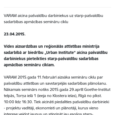
VARAM aicina pašvaldību darbiniekus uz starp-pašvaldību
sadarbības apmācības semināru ciklu
23.04.2015.
Vides aizsardzības un reģionālās attīstības ministrija
sadarbībā ar biedrību „Urban Institute” aicina pašvaldību
darbiniekus pieteikties starp-pašvaldību sadarbības
apmācības semināru ciklam.
VARAM 2015.gada 11.februārī aizsāka semināru ciklu par
pašvaldību attīstības un savstarpējās sadarbības plānošanu.
Nākamais seminārs notiks 2015.gada 29.aprīlī Goethe-Institut
telpās, Torņa ielā 1 (ieeja no Klostera ielas), Rīgā no plkst.
10:00 līdz 16:30. Tiek aicināti piedalīties pašvaldību darbinieki
- projektu vadītāji, ekonomisti un plānotāji, kurus vieno
interese veidot jaunus un stiprināt jau esošos starp-