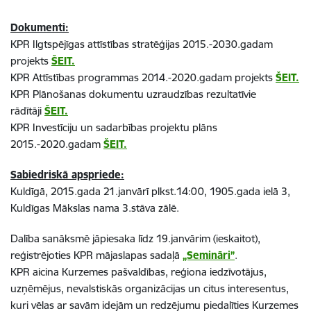
Dokumenti:
KPR Ilgtspējīgas attīstības stratēģijas 2015.-2030.gadam
projekts
ŠEIT.
KPR Attīstības programmas 2014.-2020.gadam projekts
ŠEIT.
KPR Plānošanas dokumentu uzraudzības rezultatīvie
rādītāji
ŠEIT.
KPR Investīciju un sadarbības projektu plāns
2015.-2020.gadam
ŠEIT.
Sabiedriskā apspriede:
Kuldīgā, 2015.gada 21.janvārī plkst.14:00, 1905.gada ielā 3,
Kuldīgas Mākslas nama 3.stāva zālē.
Dalība sanāksmē jāpiesaka līdz 19.janvārim (ieskaitot),
reģistrējoties KPR mājaslapas sadaļā
„Semināri”
.
KPR aicina Kurzemes pašvaldības, reģiona iedzīvotājus,
uzņēmējus, nevalstiskās organizācijas un citus interesentus,
kuri vēlas ar savām idejām un redzējumu piedalīties Kurzemes