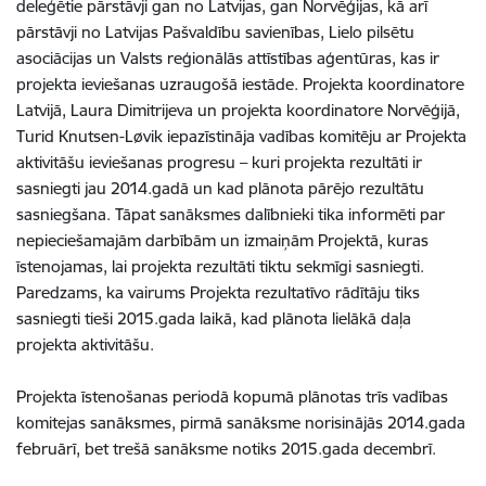
deleģētie pārstāvji gan no Latvijas, gan Norvēģijas, kā arī
pārstāvji no Latvijas Pašvaldību savienības, Lielo pilsētu
asociācijas un Valsts reģionālās attīstības aģentūras, kas ir
projekta ieviešanas uzraugošā iestāde. Projekta koordinatore
Latvijā, Laura Dimitrijeva un projekta koordinatore Norvēģijā,
Turid Knutsen-Løvik iepazīstināja vadības komitēju ar Projekta
aktivitāšu ieviešanas progresu – kuri projekta rezultāti ir
sasniegti jau 2014.gadā un kad plānota pārējo rezultātu
sasniegšana. Tāpat sanāksmes dalībnieki tika informēti par
nepieciešamajām darbībām un izmaiņām Projektā, kuras
īstenojamas, lai projekta rezultāti tiktu sekmīgi sasniegti.
Paredzams, ka vairums Projekta rezultatīvo rādītāju tiks
sasniegti tieši 2015.gada laikā, kad plānota lielākā daļa
projekta aktivitāšu.
Projekta īstenošanas periodā kopumā plānotas trīs vadības
komitejas sanāksmes, pirmā sanāksme norisinājās 2014.gada
februārī, bet trešā sanāksme notiks 2015.gada decembrī.