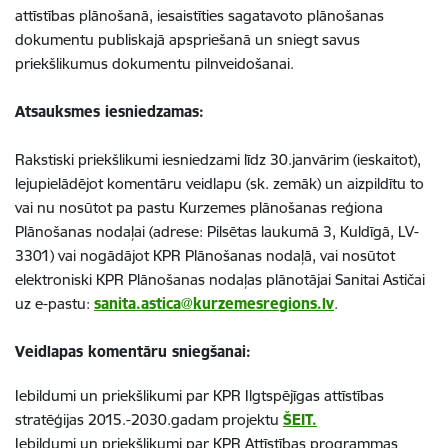
attīstības plānošanā, iesaistīties sagatavoto plānošanas
dokumentu publiskajā apspriešanā un sniegt savus
priekšlikumus dokumentu pilnveidošanai.
Atsauksmes iesniedzamas:
Rakstiski priekšlikumi iesniedzami līdz 30.janvārim (ieskaitot),
lejupielādējot komentāru veidlapu (sk. zemāk) un aizpildītu to
vai nu nosūtot pa pastu Kurzemes plānošanas reģiona
Plānošanas nodaļai (adrese: Pilsētas laukumā 3, Kuldīgā, LV-
3301) vai nogādājot KPR Plānošanas nodaļā, vai nosūtot
elektroniski KPR Plānošanas nodaļas plānotājai Sanitai Astičai
uz e-pastu:
sanita.astica@kurzemesregions.lv
.
Veidlapas komentāru sniegšanai:
Iebildumi un priekšlikumi par KPR Ilgtspējīgas attīstības
stratēģijas 2015.-2030.gadam projektu
ŠEIT.
Iebildumi un priekšlikumi par KPR Attīstības programmas