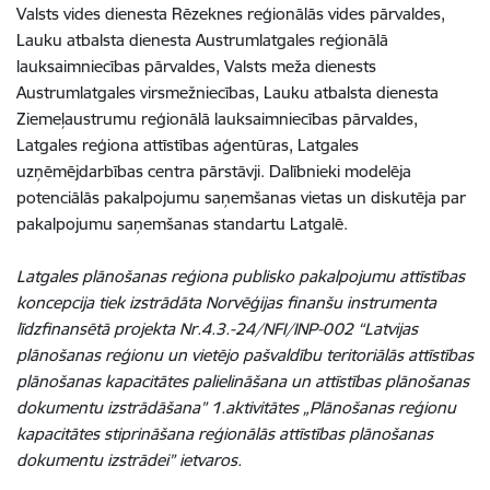
Valsts vides dienesta Rēzeknes reģionālās vides pārvaldes,
Lauku atbalsta dienesta Austrumlatgales reģionālā
lauksaimniecības pārvaldes, Valsts meža dienests
Austrumlatgales virsmežniecības, Lauku atbalsta dienesta
Ziemeļaustrumu reģionālā lauksaimniecības pārvaldes,
Latgales reģiona attīstības aģentūras, Latgales
uzņēmējdarbības centra pārstāvji. Dalībnieki modelēja
potenciālās pakalpojumu saņemšanas vietas un diskutēja par
pakalpojumu saņemšanas standartu Latgalē.
Latgales plānošanas reģiona publisko pakalpojumu attīstības
koncepcija tiek izstrādāta Norvēģijas finanšu instrumenta
līdzfinansētā projekta Nr.4.3.-24/NFI/INP-002 “Latvijas
plānošanas reģionu un vietējo pašvaldību teritoriālās attīstības
plānošanas kapacitātes palielināšana un attīstības plānošanas
dokumentu izstrādāšana” 1.aktivitātes „Plānošanas reģionu
kapacitātes stiprināšana reģionālās attīstības plānošanas
dokumentu izstrādei” ietvaros.