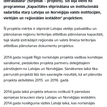
izstrādāšana” (turpmāk – projekts). Šis bija viens no
programmas „Kapacitātes stiprināšana un institucionālā
sadarbība starp Latvijas un Norvēģijas valsts institūcijām,
vietējām un reģionālām iestādēm” projektiem.
Šī projekta mērķis ir stiprināt Latvijas vietējo pašvaldību un
plānošanas reģionu teritorijas attīstības plānošanas kapacitāti,
tajā skaitā izstrādājot reģionāla un valsts līmeņa teritorijas
attīstības plānošanas dokumentu projektus.
2014.gada nogalē Rīgā norisinājās projekta vadības komitejas
sanāksme, piedaloties projekta partneru deleģētajiem
pārstāvjiem no Latvijas un Norvēģijas. Sanāksmes laikā tika
pārrunāti projektā līdz šim sasniegtie rezultāti, kā arī plānotās
projekta aktivitātes 2015. un 2016. gadā.
2014.gada laikā projekta ietvaros notikuši 9 pieredzes
apmaiņas braucieni starp Latvijas un Norvēģijas iestādēm.
2014.gada noslēguma vizītes Latvijā laikā, kas norisinājās