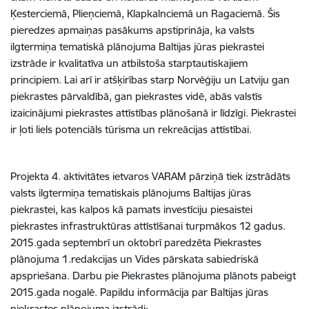
Ķesterciemā, Plieņciemā, Klapkalnciemā un Ragaciemā. Šis
pieredzes apmaiņas pasākums apstiprināja, ka valsts
ilgtermiņa tematiskā plānojuma Baltijas jūras piekrastei
izstrāde ir kvalitatīva un atbilstoša starptautiskajiem
principiem. Lai arī ir atšķirības starp Norvēģiju un Latviju gan
piekrastes pārvaldībā, gan piekrastes vidē, abās valstīs
izaicinājumi piekrastes attīstības plānošanā ir līdzīgi. Piekrastei
ir ļoti liels potenciāls tūrisma un rekreācijas attīstībai.
Projekta 4. aktivitātes ietvaros VARAM pārziņā tiek izstrādāts
valsts ilgtermiņa tematiskais plānojums Baltijas jūras
piekrastei, kas kalpos kā pamats investīciju piesaistei
piekrastes infrastruktūras attīstīšanai turpmākos 12 gadus.
2015.gada septembrī un oktobrī paredzēta Piekrastes
plānojuma 1.redakcijas un Vides pārskata sabiedriskā
apspriešana. Darbu pie Piekrastes plānojuma plānots pabeigt
2015.gada nogalē. Papildu informācija par Baltijas jūras
piekrastes plānojuma izstrādi: