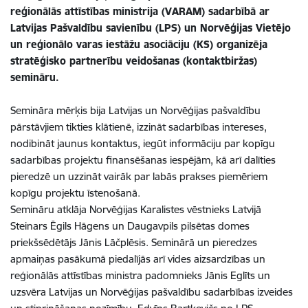
reģionālās attīstības ministrija (VARAM) sadarbībā ar
Latvijas Pašvaldību savienību (LPS) un Norvēģijas Vietējo
un reģionālo varas iestāžu asociāciju (KS) organizēja
stratēģisko partnerību veidošanas (kontaktbiržas)
semināru.
Semināra mērķis bija Latvijas un Norvēģijas pašvaldību
pārstāvjiem tikties klātienē, izzināt sadarbības intereses,
nodibināt jaunus kontaktus, iegūt informāciju par kopīgu
sadarbības projektu finansēšanas iespējām, kā arī dalīties
pieredzē un uzzināt vairāk par labās prakses piemēriem
kopīgu projektu īstenošanā.
Semināru atklāja Norvēģijas Karalistes vēstnieks Latvijā
Steinars Ēgils Hāgens un Daugavpils pilsētas domes
priekšsēdētājs Jānis Lāčplēsis. Seminārā un pieredzes
apmaiņas pasākumā piedalījās arī vides aizsardzības un
reģionālās attīstības ministra padomnieks Jānis Eglīts un
uzsvēra Latvijas un Norvēģijas pašvaldību sadarbības izveides