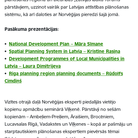
pārstāvjiem, uzzinot vairāk par Latvijas attīstības plānošanas
sistēmu, kā arī daloties ar Norvēģijas pieredzi šajā jomā.
Pasākuma prezentācijas:
•
National Development Plan – Māra Sīmane
•
Spatial Planning System in Latvia – Kristīne Rasiņa
•
Development Programmes of Local Municipalities in
Latvia – Laura Dimitrijeva
•
Riga planning region planning documents – Rūdolfs
Cimdiņš
Vizītes otrajā daļā Norvēģijas eksperti piedalījās vietējo
kopienu apmācību seminārā Viļķenē. Pārstāvji no sešām
kopienām – Ambeļiem-Preiļiem, Āraišiem, Brocēniem,
Lucavsalas Rīgā, Vadakstes un Viļķenes – kopā ar pašmāju un
starptautiskiem plānošanas ekspertiem pievērsās tēmai