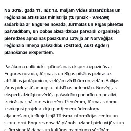
No 2015. gada 11. līdz 13. maijam Vides aizsardzības un
reģionālās attīstības ministrija (turpmāk - VARAM)
sadarbībā ar Engures novada, Jūrmalas un Rīgas pilsētas
pašvaldībām, un Dabas aizsardzības pārvaldi organizēja
pieredzes apmaiņas pasākumu Latvijā ar Norvēģijas
reģionālā līmeņa pašvaldību (Østfold, Aust-Agder)
plānošanas ekspertiem.
Pasākuma dalībnieki - plānošanas eksperti iepazinās ar
Engures novada, Jūrmalas un Rīgas pilsētas piekrastes
attīstības jautājumiem, vietējām vērtībām un vietām Baltijas
jūras piekrastē ar augstu attīstības potenciālu. Norvēģijas
eksperti atzinīgi novērtēja pašvaldību padarīto un pozitīvi
izteicās par nākotnes iecerēm. Piemēram, Jūrmalas dome
iesniegusi projekta ideju par Ķemeru ūdenstorņa
atjaunošanu, ierīkojot tajā Tūrisma informācijas centru un
skatu torni. Engures novadā plānots uzlabot piekļuvi jūrai un
citām vienotā dabas un kultūras mantojuma vērtībām