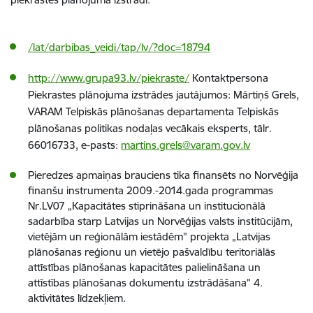
/lat/darbibas_veidi/tap/lv/?doc=18794
http://www.grupa93.lv/piekraste/
Kontaktpersona
Piekrastes plānojuma izstrādes jautājumos: Mārtiņš Grels,
VARAM Telpiskās plānošanas departamenta Telpiskās
plānošanas politikas nodaļas vecākais eksperts, tālr.
66016733, e-pasts:
martins.grels@varam.gov.lv
Pieredzes apmaiņas brauciens tika finansēts no Norvēģija
finanšu instrumenta 2009.-2014.gada programmas
Nr.LV07 „Kapacitātes stiprināšana un institucionālā
sadarbība starp Latvijas un Norvēģijas valsts institūcijām,
vietējām un reģionālām iestādēm” projekta „Latvijas
plānošanas reģionu un vietējo pašvaldību teritoriālās
attīstības plānošanas kapacitātes palielināšana un
attīstības plānošanas dokumentu izstrādāšana” 4.
aktivitātes līdzekļiem.