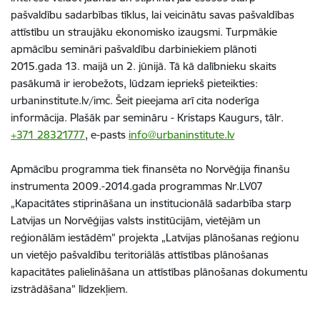
pašvaldību sadarbības tīklus, lai veicinātu savas pašvaldības
attīstību un straujāku ekonomisko izaugsmi. Turpmākie
apmācību semināri pašvaldību darbiniekiem plānoti
2015.gada 13. maijā un 2. jūnijā. Tā kā dalībnieku skaits
pasākumā ir ierobežots, lūdzam iepriekš pieteikties:
urbaninstitute.lv/imc. Šeit pieejama arī cita noderīga
informācija. Plašāk par semināru - Kristaps Kaugurs, tālr.
+371 28321777
, e-pasts
info@urbaninstitute.lv
Apmācību programma tiek finansēta no Norvēģija finanšu
instrumenta 2009.-2014.gada programmas Nr.LV07
„Kapacitātes stiprināšana un institucionālā sadarbība starp
Latvijas un Norvēģijas valsts institūcijām, vietējām un
reģionālām iestādēm” projekta „Latvijas plānošanas reģionu
un vietējo pašvaldību teritoriālās attīstības plānošanas
kapacitātes palielināšana un attīstības plānošanas dokumentu
izstrādāšana” līdzekļiem.