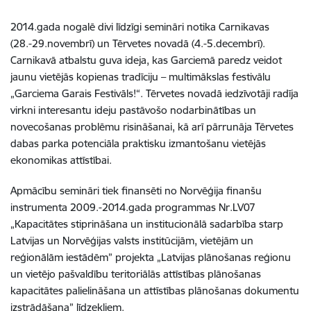
2014.gada nogalē divi līdzīgi semināri notika Carnikavas
(28.-29.novembrī) un Tērvetes novadā (4.-5.decembrī).
Carnikavā atbalstu guva ideja, kas Garciemā paredz veidot
jaunu vietējās kopienas tradīciju – multimākslas festivālu
„Garciema Garais Festivāls!“. Tērvetes novadā iedzīvotāji radīja
virkni interesantu ideju pastāvošo nodarbinātības un
novecošanas problēmu risināšanai, kā arī pārrunāja Tērvetes
dabas parka potenciāla praktisku izmantošanu vietējās
ekonomikas attīstībai.
Apmācību semināri tiek finansēti no Norvēģija finanšu
instrumenta 2009.-2014.gada programmas Nr.LV07
„Kapacitātes stiprināšana un institucionālā sadarbība starp
Latvijas un Norvēģijas valsts institūcijām, vietējām un
reģionālām iestādēm” projekta „Latvijas plānošanas reģionu
un vietējo pašvaldību teritoriālās attīstības plānošanas
kapacitātes palielināšana un attīstības plānošanas dokumentu
izstrādāšana” līdzekļiem.