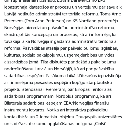
un stiprināšanas nozīmību. Edvīns Bartkevičs no LPS
iepazīstināja klātesošos ar procesu un vērtējumu par savulaik
Latvijā notikušo administratīvi teritoriālo reformu. Toms Arne
Petersens (Tom Arne Pettersen) no KS Nordland prezentēja
Norvēģijas pieredzi un pašvaldību administratīvo reformu,
skaidrojot tās koncepciju un procesus, kā arī informēja, ka
tuvākajā laikā Norvēģijā ir gaidāma administratīvi teritoriālā
reforma. Pašvaldības stāstīja par pašvaldību lomu izglītības,
kultūras, sociālo pakalpojumu, uzņēmējdarbības un vides
aizsardzības jomā. Tika diskutēts par dažādu pakalpojumu
nodrošināšanu Latvijā un Norvēģijā, kā arī par pašvaldību
sadarbības iespējām. Pasākuma laikā klātesošos iepazīstināja
ar finansējuma piesaistes iespējām kopīgu starptautisku
projektu īstenošanai. Piemēram, par Eiropas Teritoriālās
sadarbības programmām, Nordplus programmu, kā arī
Bilaterālā sadarbības iespējām EEA/Norvēģijas finanšu
instrumentu ietvaros. Notika arī interaktīva pašvaldību
kontaktbirža un 2 tematisku objektu Daugavpils universitātes
un sadzīves atkritumu apglabāšanas poligona „Cinīši”