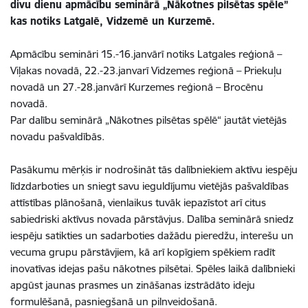
divu dienu apmācību seminārā „Nākotnes pilsētas spēle”
kas notiks Latgalē, Vidzemē un Kurzemē.
Apmācību semināri 15.-16.janvārī notiks Latgales reģionā –
Viļakas novadā, 22.-23.janvarī Vidzemes reģionā – Priekuļu
novadā un 27.-28.janvārī Kurzemes reģionā – Brocēnu
novadā.
Par dalību seminārā „Nākotnes pilsētas spēlē“ jautāt vietējās
novadu pašvaldībās.
Pasākumu mērķis ir nodrošināt tās dalībniekiem aktīvu iespēju
līdzdarboties un sniegt savu ieguldījumu vietējās pašvaldības
attīstības plānošanā, vienlaikus tuvāk iepazīstot arī citus
sabiedriski aktīvus novada pārstāvjus. Dalība seminārā sniedz
iespēju satikties un sadarboties dažādu pieredžu, interešu un
vecuma grupu pārstāvjiem, kā arī kopīgiem spēkiem radīt
inovatīvas idejas pašu nākotnes pilsētai. Spēles laikā dalībnieki
apgūst jaunas prasmes un zināšanas izstrādāto ideju
formulēšanā, pasniegšanā un pilnveidošanā.