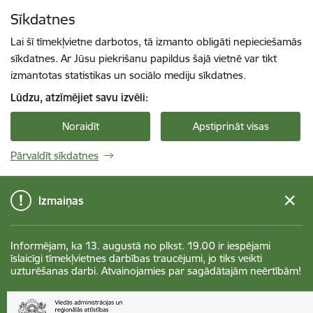
Pāriet uz lapas saturu
Sīkdatnes
Spied
lai meklētu
Enter
Lai šī tīmekļvietne darbotos, tā izmanto obligāti nepieciešamās
sīkdatnes. Ar Jūsu piekrišanu papildus šajā vietnē var tikt
izmantotas statistikas un sociālo mediju sīkdatnes.
Lūdzu, atzīmējiet savu izvēli:
Noraidīt
Apstiprināt visas
Pārvaldīt sīkdatnes
Izmaiņas
Informējam, ka 13. augustā no plkst. 19.00 ir iespējami
īslaicīgi tīmekļvietnes darbības traucējumi, jo tiks veikti
uzturēšanas darbi. Atvainojamies par sagādātajām neērtībām!