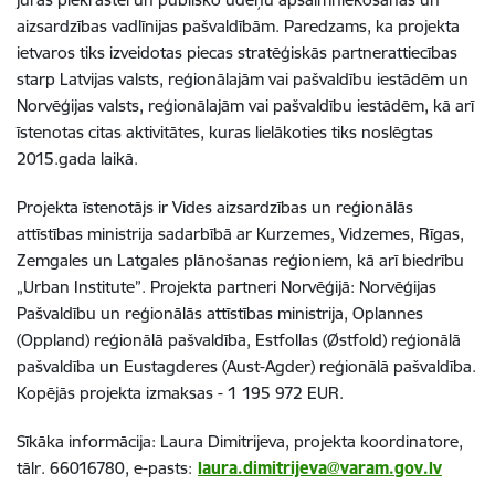
aizsardzības vadlīnijas pašvaldībām. Paredzams, ka projekta
ietvaros tiks izveidotas piecas stratēģiskās partnerattiecības
starp Latvijas valsts, reģionālajām vai pašvaldību iestādēm un
Norvēģijas valsts, reģionālajām vai pašvaldību iestādēm, kā arī
īstenotas citas aktivitātes, kuras lielākoties tiks noslēgtas
2015.gada laikā.
Projekta īstenotājs ir Vides aizsardzības un reģionālās
attīstības ministrija sadarbībā ar Kurzemes, Vidzemes, Rīgas,
Zemgales un Latgales plānošanas reģioniem, kā arī biedrību
„Urban Institute”. Projekta partneri Norvēģijā: Norvēģijas
Pašvaldību un reģionālās attīstības ministrija, Oplannes
(Oppland) reģionālā pašvaldība, Estfollas (Østfold) reģionālā
pašvaldība un Eustagderes (Aust-Agder) reģionālā pašvaldība.
Kopējās projekta izmaksas - 1 195 972 EUR.
Sīkāka informācija: Laura Dimitrijeva, projekta koordinatore,
tālr. 66016780, e-pasts:
laura.dimitrijeva@varam.gov.lv