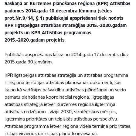
Saskaņā ar Kurzemes plānošanas reģiona (KPR) Attīstības
padomes 2014.gada 10.decembra lēmumu (sēdes
prot.Nr.9/14, §.1) publiskajai apspriešanai tiek nodots
KPR Ilgtspējīgas attīstības stratēģijas 2015.-2030.gadam
projekts un KPR Attīstības programmas
2015.-2020.gadam projekts.
Publiskās apspriešanas laiks: no 2014.gada 17.decembra līdz
2015.gada 30.janvārim.
KPR ilgtspējīgas attīstības stratēģija un attīstības programma
ir reģiona teritorijas attīstības plānošanas dokumenti, kas
kalpo kā vadlīnijas pašvaldību attīstības plānošanai un veido
pamatu plānošanas koordinācijai reģionā. Ilgtspējīgas
attīstības stratēģija ietver Kurzemes reģiona ilgtermiņa
attīstības redzējumu - vīziju 2030, stratēģiskos mērķus,
ilgtermiņa prioritātes un telpiskās attīstības perspektīvu.
Attīstības programma ietver reģiona vidēja termiņa prioritātes,
rīcības virzienus un rīcības plānu to ieviešanai.