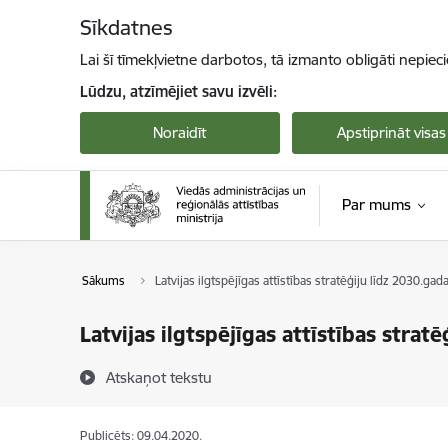
Pāriet uz lapas saturu
Sīkdatnes
Lai šī tīmekļvietne darbotos, tā izmanto obligāti nepiec
Lūdzu, atzīmējiet savu izvēli:
Noraidīt
Apstiprināt visas
Par mums
Sākums
Latvijas ilgtspējīgas attīstības stratēģiju līdz 2030.ga
Latvijas ilgtspējīgas attīstības stra
Atskaņot tekstu
Publicēts: 09.04.2020.