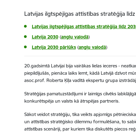
Latvijas ilgtspējīgas attīstības stratēģija l
Latvijas ilgtspējīgas attīstības stratēģija līdz 2
Latvija 2030
(
angļu valodā
)
Latvija 2030 pārlūks
(
angļu valodā
)
20.gadsimtā Latvijai bija vairākas lielas ieceres - neat
piepildījušās, pienāca laiks lemt, kādā Latvijā dzīvot
asoc.prof. Roberta Ķīļa vadītā ekspertu grupa izstrādāja
Stratēģijas pamatuzstādījumi ir laimīgs cilvēks labklājīgā
konkurētspēja un valsts kā ātrspējas partneris.
Sākot veidot stratēģiju, tika veikts apjomīgs pētnieciska
un attīstības stratēģisko dilemmu formulēšana, to sabi
attīstības scenāriji, par kuriem tika diskutēts piecos r