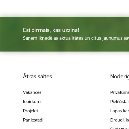
Esi pirmais, kas uzzina!
Saņem iknedēļas aktualitātes un citus jaunumus sa
Kājene
Ātrās saites
Noderīg
Vakances
Privātuma
Iepirkumi
Piekļūsta
Projekti
Lapas kar
Par iestādi
Draudi, k