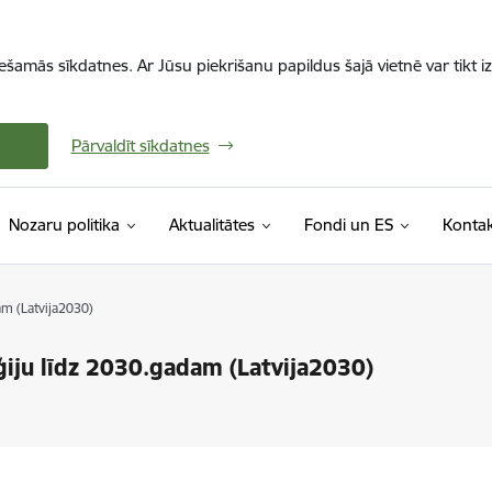
iešamās sīkdatnes. Ar Jūsu piekrišanu papildus šajā vietnē var tikt i
Pārvaldīt sīkdatnes
Nozaru politika
Aktualitātes
Fondi un ES
Kontak
dam (Latvija2030)
tēģiju līdz 2030.gadam (Latvija2030)