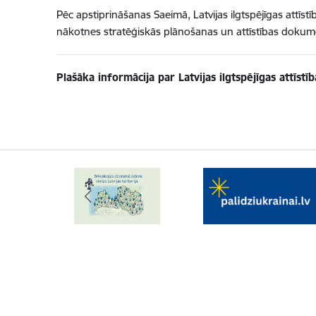
Pēc apstiprināšanas Saeimā, Latvijas ilgtspējīgas attīst
nākotnes stratēģiskās plānošanas un attīstības dokument
Plašāka informācija par Latvijas ilgtspējīgas attīstī