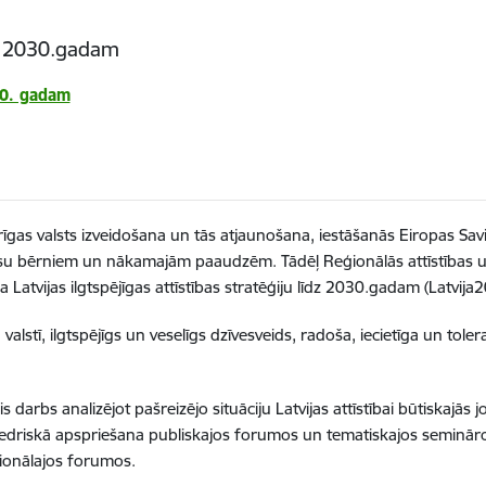
īdz 2030.gadam
030. gadam
karīgas valsts izveidošana un tās atjaunošana, iestāšanās Eiropas Sav
 mūsu bērniem un nākamajām paaudzēm. Tādēļ Reģionālās attīstības u
 Latvijas ilgtspējīgas attīstības stratēģiju līdz 2030.gadam (Latvija
 valstī, ilgtspējīgs un veselīgs dzīvesveids, radoša, iecietīga un tol
is darbs analizējot pašreizējo situāciju Latvijas attīstībai būtiskajā
edriskā apspriešana publiskajos forumos un tematiskajos semināros.
eģionālajos forumos.