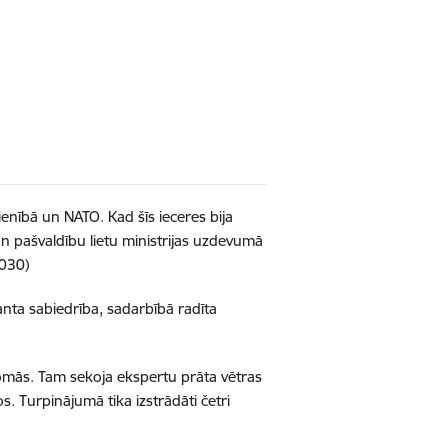
ienībā un NATO. Kad šīs ieceres bija
n pašvaldību lietu ministrijas uzdevumā
2030)
eranta sabiedrība, sadarbībā radīta
s jomās. Tam sekoja ekspertu prāta vētras
 Turpinājumā tika izstrādāti četri