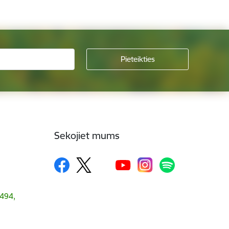
Sekojiet mums
1494,