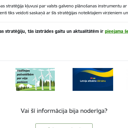
ības stratēģija kļuvusi par valsts galveno plānošanas instrumentu ar
i tiks veidoti saskaņā ar šīs stratēģijas noteiktajiem virzieniem u
bas stratēģiju, tās izstrādes gaitu un aktualitātēm ir
pieejama še
Vai šī informācija bija noderīga?