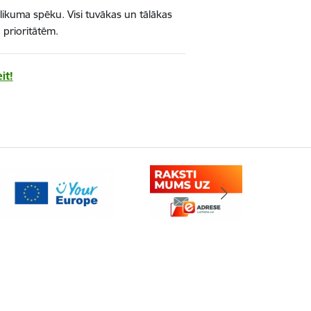
 likuma spēku. Visi tuvākas un tālākas
n prioritātēm.
it!