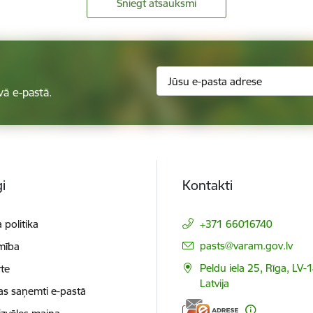
Sniegt atsauksmi
vā e-pastā.
i
Kontakti
 politika
+371 66016740
E-pasts:
pasts@varam.gov.lv
mība
Peldu iela 25, Rīga, LV-
te
Latvija
as saņemti e-pastā